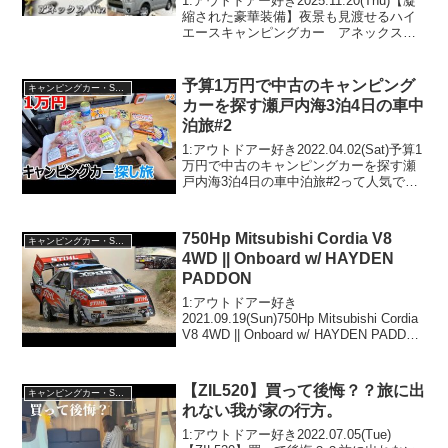
1:アウトドアー好き2025.11.20(Thu)【凝
縮された豪華装備】夜景も見渡せるハイ
エースキャンピングカー アネックス
ウィズって人気で話題らしいぞ、見逃さ
ないで！！2:アウトドアー好き
2025.11.20(Thu)この動画は注目です...
予算1万円で中古のキャンピング
キャンピングカー・SUV人気車種
カーを探す瀬戸内海3泊4日の車中
泊旅#2
1:アウトドアー好き2022.04.02(Sat)予算1
万円で中古のキャンピングカーを探す瀬
戸内海3泊4日の車中泊旅#2って人気で話
題らしいぞ、見逃さないで！！2:アウト
ドアー好き2022.04.02(Sat)この動画は注
目です！3:アウト...
750Hp Mitsubishi Cordia V8
キャンピングカー・SUV人気車種
4WD || Onboard w/ HAYDEN
PADDON
1:アウトドアー好き
2021.09.19(Sun)750Hp Mitsubishi Cordia
V8 4WD || Onboard w/ HAYDEN PADDON
って人気で話題らしいぞ、見逃さない
で！！2:アウトドアー好き2021.09...
【ZIL520】買って後悔？？旅に出
キャンピングカー・SUV人気車種
れない我が家の行方。
1:アウトドアー好き2022.07.05(Tue)