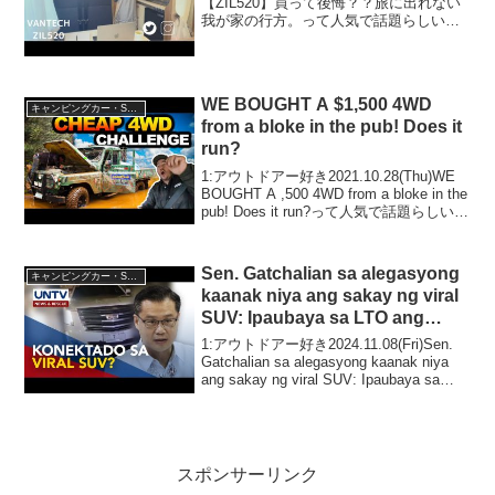
【ZIL520】買って後悔？？旅に出れない
我が家の行方。って人気で話題らしい
ぞ、見逃さないで！！2:アウトドアー好
き2022.07.05(Tue)この動画は注目です！
3:アウトドアー好き20...
WE BOUGHT A $1,500 4WD
キャンピングカー・SUV人気車種
from a bloke in the pub! Does it
run?
1:アウトドアー好き2021.10.28(Thu)WE
BOUGHT A ,500 4WD from a bloke in the
pub! Does it run?って人気で話題らしい
ぞ、見逃さないで！！2:アウトドアー好
き2021.10...
Sen. Gatchalian sa alegasyong
キャンピングカー・SUV人気車種
kaanak niya ang sakay ng viral
SUV: Ipaubaya sa LTO ang
imbestigasyon
1:アウトドアー好き2024.11.08(Fri)Sen.
Gatchalian sa alegasyong kaanak niya
ang sakay ng viral SUV: Ipaubaya sa
LTO ang imbestiga...
スポンサーリンク