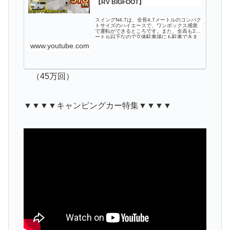
【RV BIGFOOT】
スイングN4.7は、全長4.7メートルのコンパク
トサイズのハイエースで、ワンボックス感覚
で運転ができるところです。また、全高も2メ
ートル以下なので立体駐車場にも駐車できま
す。座席が横向きソファでゆったりと座れる
www.youtube.com
レイアウトになります。横向きソ...
（45万回）
▼▼▼▼キャンピングカー特集▼▼▼▼