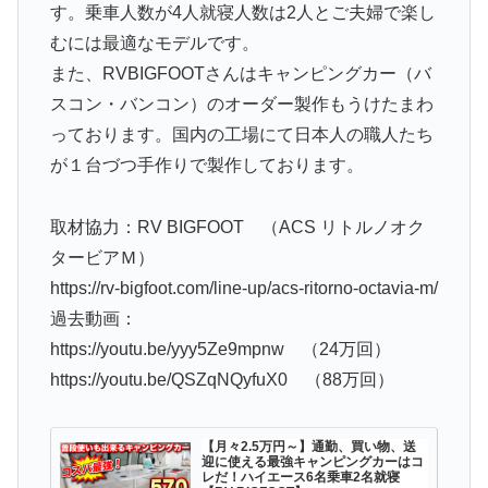
す。乗車人数が4人就寝人数は2人とご夫婦で楽し
むには最適なモデルです。
また、RVBIGFOOTさんはキャンピングカー（バ
スコン・バンコン）のオーダー製作もうけたまわ
っております。国内の工場にて日本人の職人たち
が１台づつ手作りで製作しております。
取材協力：RV BIGFOOT （ACS リトルノオク
タービアＭ）
https://rv-bigfoot.com/line-up/acs-ritorno-octavia-m/
過去動画：
https://youtu.be/yyy5Ze9mpnw （24万回）
https://youtu.be/QSZqNQyfuX0 （88万回）
【月々2.5万円～】通勤、買い物、送
迎に使える最強キャンピングカーはコ
レだ！ハイエース6名乗車2名就寝