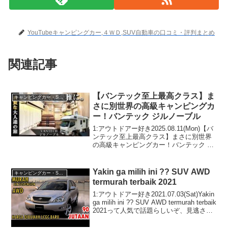
YouTubeキャンピングカー,４ＷＤ,SUV自動車の口コミ・評判まとめ
関連記事
【バンテック至上最高クラス】ま
キャンピングカー・SUV人気車種
さに別世界の高級キャンピングカ
ー！バンテック ジルノーブル
1:アウトドアー好き2025.08.11(Mon)【バ
ンテック至上最高クラス】まさに別世界
の高級キャンピングカー！バンテック ジ
ルノーブルって人気で話題らしいぞ、見
逃さないで！！2:アウトドアー好き
2025.08.11(Mon)この動画は注...
Yakin ga milih ini ?? SUV AWD
キャンピングカー・SUV人気車種
termurah terbaik 2021
1:アウトドアー好き2021.07.03(Sat)Yakin
ga milih ini ?? SUV AWD termurah terbaik
2021って人気で話題らしいぞ、見逃さな
いで！！2:アウトドアー好き
2021.07.03(Sat...