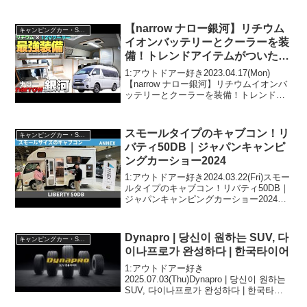
【narrow ナロー銀河】リチウム
キャンピングカー・SUV人気車種
イオンバッテリーとクーラーを装
備！トレンドアイテムがついた究
極2人旅キャンピングカーをレビ
1:アウトドアー好き2023.04.17(Mon)
ュー！【オーエムシー】
【narrow ナロー銀河】リチウムイオンバ
ッテリーとクーラーを装備！トレンドア
イテムがついた究極2人旅キャンピングカ
ーをレビュー！【オーエムシー】って人
気で話題らしいぞ、見逃さないで！！2...
スモールタイプのキャブコン！リ
キャンピングカー・SUV人気車種
バティ50DB｜ジャパンキャンピ
ングカーショー2024
1:アウトドアー好き2024.03.22(Fri)スモー
ルタイプのキャブコン！リバティ50DB｜
ジャパンキャンピングカーショー2024っ
て人気で話題らしいぞ、見逃さない
で！！2:アウトドアー好き2024.03.22(Fri)
この動画は注目で...
Dynapro | 당신이 원하는 SUV, 다
キャンピングカー・SUV人気車種
이나프로가 완성하다 | 한국타이어
1:アウトドアー好き
2025.07.03(Thu)Dynapro | 당신이 원하는
SUV, 다이나프로가 완성하다 | 한국타이
어って人気で話題らしいぞ、見逃さない