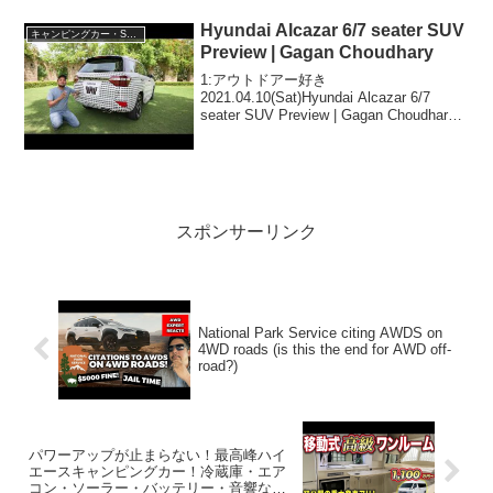
で！！2:アウトドアー好き
2025.07.03(Thu)この動画は注目で...
Hyundai Alcazar 6/7 seater SUV
キャンピングカー・SUV人気車種
Preview | Gagan Choudhary
1:アウトドアー好き
2021.04.10(Sat)Hyundai Alcazar 6/7
seater SUV Preview | Gagan Choudhary
って人気で話題らしいぞ、見逃さない
で！！2:アウトドアー好き2021.04.1...
スポンサーリンク
National Park Service citing AWDS on
4WD roads (is this the end for AWD off-
road?)
パワーアップが止まらない！最高峰ハイ
エースキャンピングカー！冷蔵庫・エア
コン・ソーラー・バッテリー・音響な