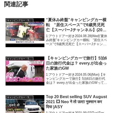
関連記事
“夏休み終盤”キャンピングカー横
キャンピングカー・SUV人気車種
転 “居住スペース”で8歳男児死
亡【スーパーJチャンネル】(2024
年8月27日)
1:アウトドアー好き2024.08.28(Wed)“夏休
み終盤”キャンピングカー横転 “居住スペ
ース”で8歳男児死亡【スーパーJチャンネ
ル】(2024年8月27日)って人気で話題らし
いぞ、見逃さないで！！2:アウトドアー
好き2024.08....
【キャンピングカーで旅行】5泊6
キャンピングカー・SUV人気車種
日の旅行代金は？ every.が出会っ
た家族のGW
1:アウトドアー好き2024.05.06(Mon)【キ
ャンピングカーで旅行】5泊6日の旅行代
金は？ every.が出会った家族のGWって人
気で話題らしいぞ、見逃さないで！！2:
アウトドアー好き2024.05.06(Mon)この動
画は注目です...
Top 20 Best selling SUV August
キャンピングカー・SUV人気車種
2021 💥 Neo ने तो उल्टा नुक्सान कर
दिया |ASY
1:アウトドアー好き2021.09.07(Tue)Top