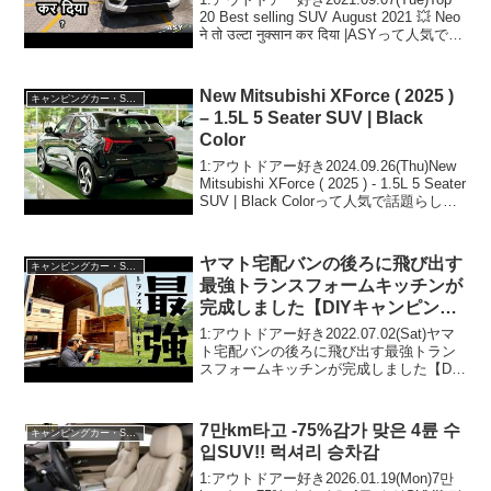
20 Best selling SUV August 2021 💥 Neo
ने तो उल्टा नुक्सान कर दिया |ASYって人気で話
題らしいぞ、見逃さないで！！2...
New Mitsubishi XForce ( 2025 )
キャンピングカー・SUV人気車種
– 1.5L 5 Seater SUV | Black
Color
1:アウトドアー好き2024.09.26(Thu)New
Mitsubishi XForce ( 2025 ) - 1.5L 5 Seater
SUV | Black Colorって人気で話題らしい
ぞ、見逃さないで！！2:アウトドアー好
き2...
ヤマト宅配バンの後ろに飛び出す
キャンピングカー・SUV人気車種
最強トランスフォームキッチンが
完成しました【DIYキャンピング
カー製作】【"CC"subtitle】
1:アウトドアー好き2022.07.02(Sat)ヤマ
ト宅配バンの後ろに飛び出す最強トラン
スフォームキッチンが完成しました【DIY
キャンピングカー製作】【"CC"subtitle】
って人気で話題らしいぞ、見逃さない
で！！2:アウトドアー好き...
7만km타고 -75%감가 맞은 4륜 수
キャンピングカー・SUV人気車種
입SUV!! 럭셔리 승차감
1:アウトドアー好き2026.01.19(Mon)7만