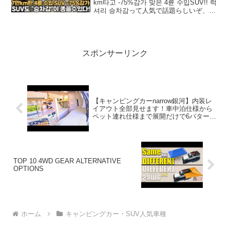
km타고 -75%감가 맞은 4륜 수입SUV!! 럭
셔리 승차감って人気で話題らしいぞ、見
逃さないで！！2:アウトドアー好き
2026.01.19(Mon)この動画は注目です！3:
アウト...
スポンサーリンク
【キャンピングカーnarrow銀河】内装レ
イアウト全部見せます！車中泊仕様から
ペット連れ仕様まで展開だけで6パターン
もある✦narrow銀河の内装紹介✦
TOP 10 4WD GEAR ALTERNATIVE
OPTIONS
ホーム
キャンピングカー・SUV人気車種