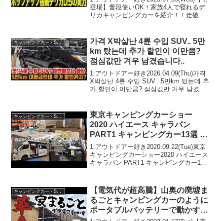
る。
登場】普段使いOK！家族4人で寝れるデ
リカキャンピングカーを紹介！！走破性×
車中泊もできるデリカキャンパーが万能
すぎる。って人気で話題らしいぞ、見逃
さないで！！2:アウトドアー好き202...
가격 X박살난 4륜 수입 SUV.. 5만
キャンピングカー・SUV人気車種
km 탔는데 추가 할인이 이만큼?
점심값만 겨우 남겼습니다..
1:アウトドアー好き2026.04.09(Thu)가격
X박살난 4륜 수입 SUV.. 5만km 탔는데 추
가 할인이 이만큼? 점심값만 겨우 남겼습
니다..って人気で話題らしいぞ、見逃さな
いで！！2:アウトドアー好き2026.04.0...
東京キャンピングカーショー
キャンピングカー・SUV人気車種
2020 ハイエース キャラバン
PART1 キャンピングカー13選 も
はや移動する家‼︎豪華な内装‼︎
1:アウトドアー好き2020.09.22(Tue)東京
キャンピングカーショー2020 ハイエース
キャラバン PART1 キャンピングカー13
選 もはや移動する家‼︎豪華な内装‼︎って人
気で話題らしいぞ、見逃さないで！！2:
アウトドアー好き...
【電気代が超高騰】山奥の廃墟ま
キャンピングカー・SUV人気車種
るごとキャンピングカーのように
ポータブルバッテリーで動かす計
画を始めます【EcoFlow スマー