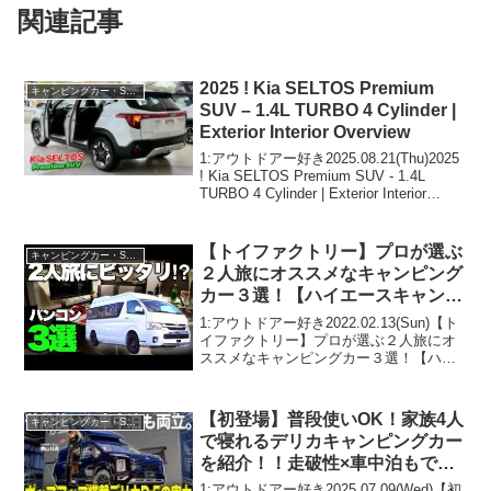
関連記事
2025 ! Kia SELTOS Premium
キャンピングカー・SUV人気車種
SUV – 1.4L TURBO 4 Cylinder |
Exterior Interior Overview
1:アウトドアー好き2025.08.21(Thu)2025
! Kia SELTOS Premium SUV - 1.4L
TURBO 4 Cylinder | Exterior Interior
Overview って人気で話題らしいぞ、...
【トイファクトリー】プロが選ぶ
キャンピングカー・SUV人気車種
２人旅にオススメなキャンピング
カー３選！【ハイエースキャンピ
ングカー】
1:アウトドアー好き2022.02.13(Sun)【ト
イファクトリー】プロが選ぶ２人旅にオ
ススメなキャンピングカー３選！【ハイ
エースキャンピングカー】って人気で話
題らしいぞ、見逃さないで！！2:アウト
ドアー好き2022.02.13(Sun)...
【初登場】普段使いOK！家族4人
キャンピングカー・SUV人気車種
で寝れるデリカキャンピングカー
を紹介！！走破性×車中泊もでき
るデリカキャンパーが万能すぎ
1:アウトドアー好き2025.07.09(Wed)【初