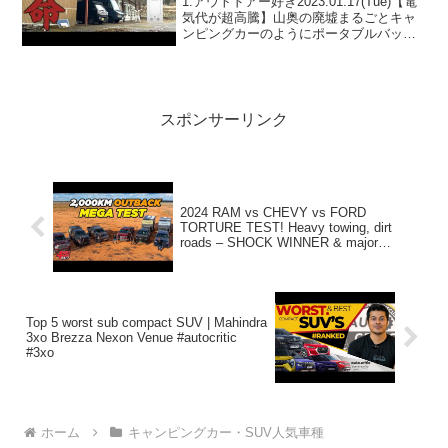
1:アウトドアー好き2023.01.17(Tue)【電
トホームパネル】【廃墟夫婦/オ
気代が超高騰】山奥の廃墟まるごとキャ
ンピングカーのようにポータブルバッテ
フグリッド】
リーで動かす計画を始めます【EcoFlow
スマートホームパネル】【廃墟夫婦/オフ
グリッド】って人気で話題らしいぞ...
スポンサーリンク
2024 RAM vs CHEVY vs FORD
TORTURE TEST! Heavy towing, dirt
roads – SHOCK WINNER & major
problems
Top 5 worst sub compact SUV | Mahindra
3xo Brezza Nexon Venue #autocritic
#3xo
ホーム
キャンピングカー・SUV人気車種