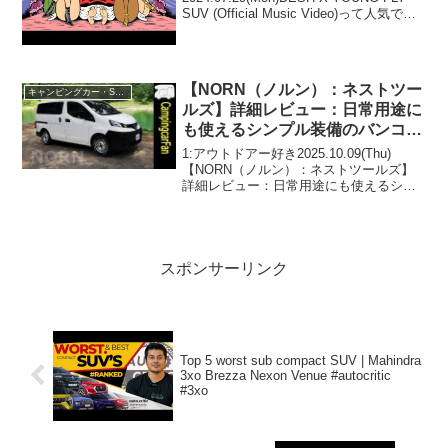
SUV (Official Music Video)って人気で話
題らしいぞ、見逃さないで！！2:アウト
ドアー好き2024.07.29(Mon)この動画は...
【NORN（ノルン）：ネストツー
キャンピングカー・SUV人気車種
ルズ】詳細レビュー：日常用途に
も使えるシンプル装備のバンコン
キャンピングカー
1:アウトドアー好き2025.10.09(Thu)
【NORN（ノルン）：ネストツールズ】
詳細レビュー：日常用途にも使えるシン
プル装備のバンコンキャンピングカーっ
て人気で話題らしいぞ、見逃さない
で！！2:アウトドアー好き2025.10.09(...
スポンサーリンク
Top 5 worst sub compact SUV | Mahindra
3xo Brezza Nexon Venue #autocritic
#3xo