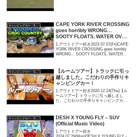
アウトドアー好き2021.04.20(Tue)...
CAPE YORK RIVER CROSSING
キャンピングカー・SUV人気車種
goes horribly WRONG…
SOOTY FLOATS, WATER OVER
SEATS & the engine stops…
1:アウトドアー好き2023.07.07(Fri)CAPE
YORK RIVER CROSSING goes horribly
WRONG... SOOTY FLOATS, WATER
OVER SEATS & the engine sto...
【ルームツアー】トラックに引っ
キャンピングカー・SUV人気車種
越しました。こだわりの手作りキ
ャンピングカー！
1:アウトドアー好き2020.12.24(Thu)【ル
ームツアー】トラックに引っ越しまし
た。こだわりの手作りキャンピングカ
ー！って人気で話題らしいぞ、見逃さな
いで！！2:アウトドアー好き
2020.12.24(Thu)この動画は注目です！
DESH X YOUNG FLY – SUV
キャンピングカー・SUV人気車種
3:...
(Official Music Video)
1:アウトドアー好き
2024.07.29(Mon)DESH X YOUNG FLY -