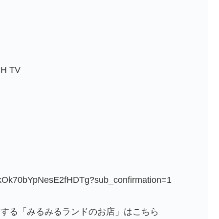
 TV
hlkOk70bYpNesE2fHDTg?sub_confirmation=1
売する「みるみるランドのお店」はこちら