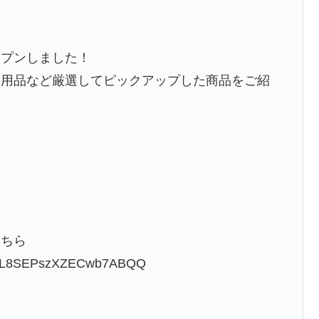
ープンしました！
ー用品など厳選してピックアップした商品をご紹
ら
こちら
yKhzL8SEPszXZECwb7ABQQ