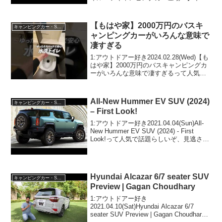
ンパーアシスト”ホロウ”って人気で話題ら
しいぞ、見逃さないで！！2:アウトドア
ー好き2021.08.22(Sun...
【もはや家】2000万円のバスキ
キャンピングカー・SUV人気車種
ャンピングカーがいろんな意味で
凄すぎる
1:アウトドアー好き2024.02.28(Wed)【も
はや家】2000万円のバスキャンピングカ
ーがいろんな意味で凄すぎるって人気で
話題らしいぞ、見逃さないで！！2:アウ
トドアー好き2024.02.28(Wed)この動画は
注目です！3:アウト...
All-New Hummer EV SUV (2024)
キャンピングカー・SUV人気車種
– First Look!
1:アウトドアー好き2021.04.04(Sun)All-
New Hummer EV SUV (2024) - First
Look!って人気で話題らしいぞ、見逃さな
いで！！2:アウトドアー好き
2021.04.04(Sun)この動画は注目で...
Hyundai Alcazar 6/7 seater SUV
キャンピングカー・SUV人気車種
Preview | Gagan Choudhary
1:アウトドアー好き
2021.04.10(Sat)Hyundai Alcazar 6/7
seater SUV Preview | Gagan Choudhary