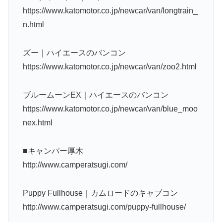
https://www.katomotor.co.jp/newcar/van/longtrain_
n.html
ズー｜ハイエースのバンコン
https://www.katomotor.co.jp/newcar/van/zoo2.html
ブルームーンEX｜ハイエースのバンコン
https://www.katomotor.co.jp/newcar/van/blue_moo
nex.html
■キャンパー厚木
http://www.camperatsugi.com/
Puppy Fullhouse｜カムロードのキャブコン
http://www.camperatsugi.com/puppy-fullhouse/