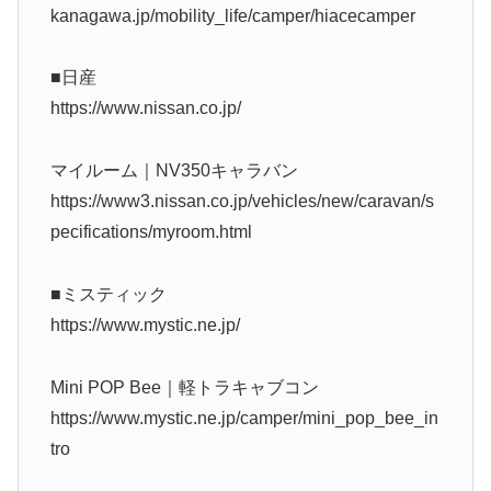
kanagawa.jp/mobility_life/camper/hiacecamper
■日産
https://www.nissan.co.jp/
マイルーム｜NV350キャラバン
https://www3.nissan.co.jp/vehicles/new/caravan/s
pecifications/myroom.html
■ミスティック
https://www.mystic.ne.jp/
Mini POP Bee｜軽トラキャブコン
https://www.mystic.ne.jp/camper/mini_pop_bee_in
tro