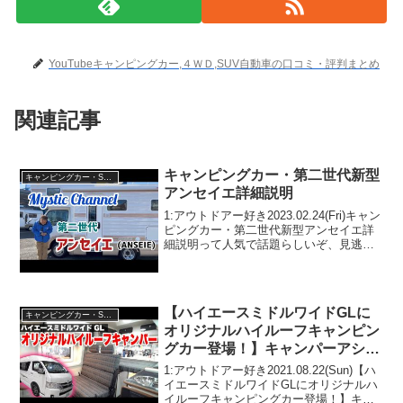
YouTubeキャンピングカー,４ＷＤ,SUV自動車の口コミ・評判まとめ
関連記事
キャンピングカー・第二世代新型
キャンピングカー・SUV人気車種
アンセイエ詳細説明
1:アウトドアー好き2023.02.24(Fri)キャン
ピングカー・第二世代新型アンセイエ詳
細説明って人気で話題らしいぞ、見逃さ
ないで！！2:アウトドアー好き
2023.02.24(Fri)この動画は注目です！3:ア
ウトドアー好き2023.0...
【ハイエースミドルワイドGLに
キャンピングカー・SUV人気車種
オリジナルハイルーフキャンピン
グカー登場！】キャンパーアシス
ト”ホロウ”
1:アウトドアー好き2021.08.22(Sun)【ハ
イエースミドルワイドGLにオリジナルハ
イルーフキャンピングカー登場！】キャ