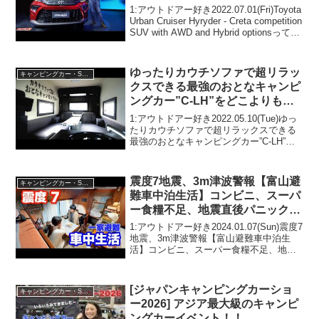
1:アウトドアー好き2022.07.01(Fri)Toyota
Urban Cruiser Hyryder - Creta competition
SUV with AWD and Hybrid optionsって人
気で話題らしいぞ、見逃さ...
ゆったりカウチソファで超リラッ
キャンピングカー・SUV人気車種
クスできる最強のおとなキャンピ
ングカー”C-LH”をどこよりも詳
しくご紹介！
1:アウトドアー好き2022.05.10(Tue)ゆっ
たりカウチソファで超リラックスできる
最強のおとなキャンピングカー”C-LH”を
どこよりも詳しくご紹介！って人気で話
題らしいぞ、見逃さないで！！2:アウト
ドアー好き2022.05.10(T...
震度7地震、3m津波警報【富山避
キャンピングカー・SUV人気車種
難車中泊生活】コンビニ、スーパ
ー食糧不足、地震直後パニック状
態からリアルな映像記録 | 2024年
1:アウトドアー好き2024.01.07(Sun)震度7
1月1日能登半島地震
地震、3m津波警報【富山避難車中泊生
活】コンビニ、スーパー食糧不足、地震
直後パニック状態からリアルな映像記録 |
2024年1月1日能登半島地震って人気で話
題らしいぞ、見逃さないで！！...
[ジャパンキャンピングカーショ
キャンピングカー・SUV人気車種
ー2026] アジア最大級のキャンピ
ングカーイベント！！