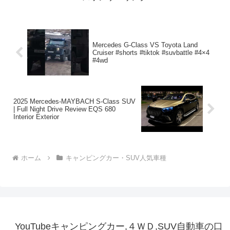
Mercedes G-Class VS Toyota Land
Cruiser #shorts #tiktok #suvbattle #4×4
#4wd
2025 Mercedes-MAYBACH S-Class SUV
| Full Night Drive Review EQS 680
Interior Exterior
ホーム
キャンピングカー・SUV人気車種
YouTubeキャンピングカー,４ＷＤ,SUV自動車の口