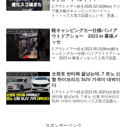
1:アウトドアー好き2026.02.02(Mon) アジ
ア最大級のキャンピングカーイベン
ト！！って人気で話題らしいぞ、見逃さ
ないで！！2:アウトドアー好き
2026.02.02(Mon)この動画は注目です！3:
アウトドアー好き2026.02....
軽キャンピングカー仕様バン/ ア
キャンピングカー・SUV人気車種
ウトドアショー 2023 in 幕張メ
ッセ
1:アウトドアー好き2023.05.01(Mon)軽キ
ャンピングカー仕様バン/ アウトドアショ
ー 2023 in 幕張メッセって人気で話題ら
しいぞ、見逃さないで！！2:アウトドア
ー好き2023.05.01(Mon)この動画は注目で
す！3:ア...
쏘렌토 싼타페 끝났는데..? 르노 신
キャンピングカー・SUV人気車種
형 하이브리드 SUV 가격이 대박이
다
1:アウトドアー好き2023.05.26(Fri)쏘렌토
싼타페 끝났는데..? 르노 신형 하이브리드
SUV 가격이 대박이다って人気で話題らし
いぞ、見逃さないで！！2:アウトドアー
好き2023.05.26(Fri)この動画は注目で
す！...
スポンサーリンク