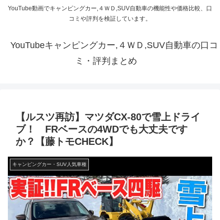
YouTube動画でキャンピングカー,４ＷＤ,SUV自動車の機能性や価格比較、口
コミや評判を検証しています。
YouTubeキャンピングカー,４ＷＤ,SUV自動車の口コ
ミ・評判まとめ
【ルスツ再訪】マツダCX-80で雪上ドライ
ブ！ FRベースの4WDでも大丈夫です
か？【藤トモCHECK】
キャンピングカー・SUV人気車種