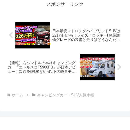
スポンサーリンク
日本最安ストロングハイブリッドSUVは
221万円から!! ライズ／ロッキーHV最廉
価グレードの装備と走りはどうなんだ？
【vs物価高! インフレ反逆車シリーズ ト
ヨタ／ダイハツ編】
【速報】右ハンドルの本格キャンピング
カー「エトルスコT5900FB」が日本デビ
ュー！普通免許OKな6ｍ以下の軽量モデ
ル！トイファクトリーの欧州ブランド・
ユーロトイ発！道の駅巡りや車中泊の旅
の相棒に！
ホーム
キャンピングカー・SUV人気車種