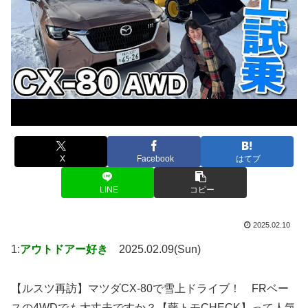
X
Facebook
はてブ
LINE
コピー
2025.02.10
1:
アウトドアー好き
2025.02.09(Sun)
【ルスツ再訪】マツダCX-80で雪上ドライブ！ FRベー
スの4WDでも大丈夫ですか？【藤トモCHECK】って人気