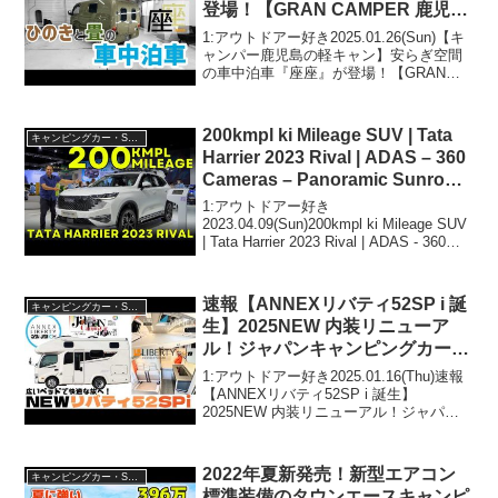
登場！【GRAN CAMPER 鹿児
島】【GRAN CAMPER 東京】
1:アウトドアー好き2025.01.26(Sun)【キ
ャンパー鹿児島の軽キャン】安らぎ空間
の車中泊車『座座』が登場！【GRAN
CAMPER 鹿児島】【GRAN CAMPER 東
京】って人気で話題らしいぞ、見逃さな
いで！！2:アウトドアー好...
200kmpl ki Mileage SUV | Tata
キャンピングカー・SUV人気車種
Harrier 2023 Rival | ADAS – 360
Cameras – Panoramic Sunroof
– Luxury🔥
1:アウトドアー好き
2023.04.09(Sun)200kmpl ki Mileage SUV
| Tata Harrier 2023 Rival | ADAS - 360
Cameras - Panoramic Sunroof - Lux...
速報【ANNEXリバティ52SP i 誕
キャンピングカー・SUV人気車種
生】2025NEW 内装リニューア
ル！ジャパンキャンピングカーシ
ョー2025幕張メッセに出展予
1:アウトドアー好き2025.01.16(Thu)速報
定！ぜひ展示ホール４ LACグル
【ANNEXリバティ52SP i 誕生】
2025NEW 内装リニューアル！ジャパン
ープブースへ！
キャンピングカーショー2025幕張メッセ
に出展予定！ぜひ展示ホール４ LACグル
ープブースへ！って人気で...
2022年夏新発売！新型エアコン
キャンピングカー・SUV人気車種
標準装備のタウンエースキャンピ