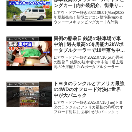
ングカー | 内外装紹介、街乗り試
乗、感じたメリット③デメリット
1:アウトドアー好き2022.08.01(Mon)2022
⑥【見積書&納期公開】「ルクシ
年夏新発売！新型エアコン標準装備のタ
ウンエースキャンピングカー | 内外装紹
オプロ」
介、街乗り試乗、感じたメリット③デメ
リット⑥【見積書&納期公開】「ルクシオ
プロ」って人気で話題らしいぞ、見...
異例の酷暑日 銭湯の駐車場で車
キャンピングカー・SUV人気車種
中泊 | 過去最高の冷房能力2kWポ
ータブルクーラーで10年落ち中古
キャンピングカーを冷えるのか検
1:アウトドアー好き2022.07.10(Sun)異例
証 | 特別青マッシュ
の酷暑日 銭湯の駐車場で車中泊 | 過去最
高の冷房能力2kWポータブルクーラーで
10年落ち中古キャンピングカーを冷える
のか検証 | 特別青マッシュって人気で話
題らしいぞ、見逃さないで！！...
トヨタのランクルとアメリカ最強
キャンピングカー・SUV人気車種
の4WDのオフロード対決に世界
中が大パニック
1:アウトドアー好き2025.07.15(Tue)トヨ
タのランクルとアメリカ最強の4WDのオ
フロード対決に世界中が大パニックって
人気で話題らしいぞ、見逃さないで！！
2:アウトドアー好き2025.07.15(Tue)この
動画は注目です！3:ア...