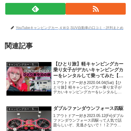
YouTubeキャンピングカー,４ＷＤ,SUV自動車の口コミ・評判まとめ
関連記事
【ひとり旅】軽キャンピングカー
キャンピングカー・SUV人気車種
乗り女子がデカいキャンピングカ
ーをレンタルして乗ってみた【車
中泊】
1:アウトドアー好き2020.04.04(Sat)【ひ
とり旅】軽キャンピングカー乗り女子が
デカいキャンピングカーをレンタルして
乗ってみた【車中泊】って人気で話題ら
しいぞ、見逃さないで！！2:アウトドア
ー好き2020.04.04(Sat)この...
ダブルファンダウンフォース四駆
キャンピングカー・SUV人気車種
1:アウトドアー好き2023.05.12(Fri)ダブル
ファンダウンフォース四駆って人気で話
題らしいぞ、見逃さないで！！2:アウト
ドアー好き2023.05.12(Fri)この動画は注目