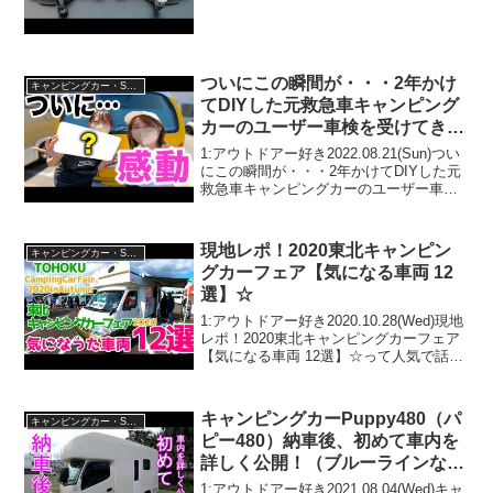
です！3:アウトドアー好き
2023.05.12(Fri)...
ついにこの瞬間が・・・2年かけ
キャンピングカー・SUV人気車種
てDIYした元救急車キャンピング
カーのユーザー車検を受けてきま
した！！
1:アウトドアー好き2022.08.21(Sun)つい
にこの瞬間が・・・2年かけてDIYした元
救急車キャンピングカーのユーザー車検
を受けてきました！！って人気で話題ら
しいぞ、見逃さないで！！2:アウトドア
ー好き2022.08.21(Sun)...
現地レポ！2020東北キャンピン
キャンピングカー・SUV人気車種
グカーフェア【気になる車両 12
選】☆
1:アウトドアー好き2020.10.28(Wed)現地
レポ！2020東北キャンピングカーフェア
【気になる車両 12選】☆って人気で話題
らしいぞ、見逃さないで！！2:アウトド
アー好き2020.10.28(Wed)この動画は注目
です！3:アウト...
キャンピングカーPuppy480（パ
キャンピングカー・SUV人気車種
ピー480）納車後、初めて車内を
詳しく公開！（ブルーラインな
し）
1:アウトドアー好き2021.08.04(Wed)キャ