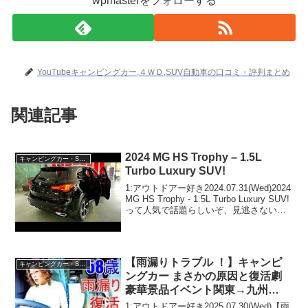
wpmasterをフォローする
YouTubeキャンピングカー,４ＷＤ,SUV自動車の口コミ・評判まとめ
関連記事
2024 MG HS Trophy – 1.5L
キャンピングカー・SUV人気車種
Turbo Luxury SUV!
1:アウトドアー好き2024.07.31(Wed)2024
MG HS Trophy - 1.5L Turbo Luxury SUV!
って人気で話題らしいぞ、見逃さない
で！！2:アウトドアー好き
2024.07.31(Wed)この動画は注目で...
【雨漏りトラブル ！】キャンピ
キャンピングカー・SUV人気車種
ングカー まさかの原因と復活劇
豪華景品イベント関東→九州
1220km走行の末に…
1:アウトドアー好き2025.07.30(Wed)【雨