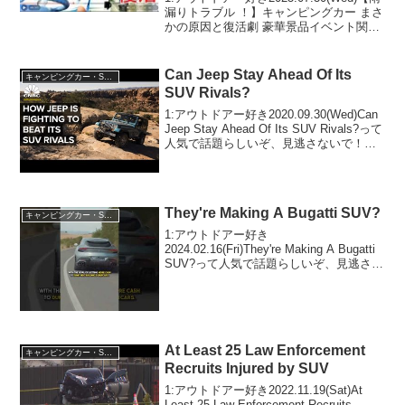
漏りトラブル ！】キャンピングカー まさ
かの原因と復活劇 豪華景品イベント関東
→九州1220km走行の末に…って人気で話
題らしいぞ、見逃さないで！！2:アウト
ドアー好き2025.07.3...
Can Jeep Stay Ahead Of Its
キャンピングカー・SUV人気車種
SUV Rivals?
1:アウトドアー好き2020.09.30(Wed)Can
Jeep Stay Ahead Of Its SUV Rivals?って
人気で話題らしいぞ、見逃さないで！！
2:アウトドアー好き2020.09.30(Wed)この
動画は注目です！3:...
They're Making A Bugatti SUV?
キャンピングカー・SUV人気車種
1:アウトドアー好き
2024.02.16(Fri)They're Making A Bugatti
SUV?って人気で話題らしいぞ、見逃さな
いで！！2:アウトドアー好き
2024.02.16(Fri)この動画は注目です！3:ア
ウトドアー好き2...
At Least 25 Law Enforcement
キャンピングカー・SUV人気車種
Recruits Injured by SUV
1:アウトドアー好き2022.11.19(Sat)At
Least 25 Law Enforcement Recruits