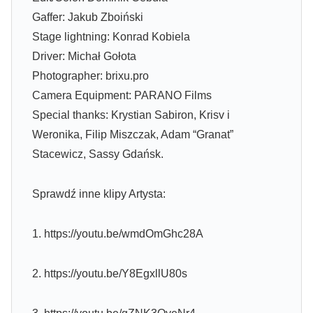
Gaffer: Jakub Zboiński
Stage lightning: Konrad Kobiela
Driver: Michał Gołota
Photographer: brixu.pro
Camera Equipment: PARANO Films
Special thanks: Krystian Sabiron, Krisv i
Weronika, Filip Miszczak, Adam “Granat”
Stacewicz, Sassy Gdańsk.
Sprawdź inne klipy Artysta:
1. https://youtu.be/wmdOmGhc28A
2. https://youtu.be/Y8EgxllU80s