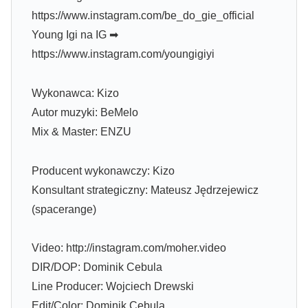
https://www.instagram.com/be_do_gie_official
Young Igi na IG ➡
https://www.instagram.com/youngigiyi
Wykonawca: Kizo
Autor muzyki: BeMelo
Mix & Master: ENZU
Producent wykonawczy: Kizo
Konsultant strategiczny: Mateusz Jędrzejewicz
(spacerange)
Video: http://instagram.com/moher.video
DIR/DOP: Dominik Cebula
Line Producer: Wojciech Drewski
Edit/Color: Dominik Cebula