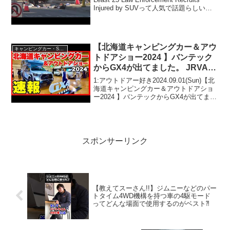
Injured by SUVって人気で話題らしい
ぞ、見逃さないで！！2:アウトドアー好
き2022.11.19(Sat...
【北海道キャンピングカー＆アウ
キャンピングカー・SUV人気車種
トドアショー2024 】バンテック
からGX4が出てました。 JRVAイ
ベント／アクセス札幌
1:アウトドアー好き2024.09.01(Sun)【北
海道キャンピングカー＆アウトドアショ
ー2024 】バンテックからGX4が出てまし
た。 JRVAイベント／アクセス札幌って
人気で話題らしいぞ、見逃さないで！！
2:アウトドアー好き2024....
スポンサーリンク
【教えてスーさん!!】ジムニーなどのパー
トタイム4WD機構を持つ車の4駆モード
ってどんな場面で使用するのがベスト⁈