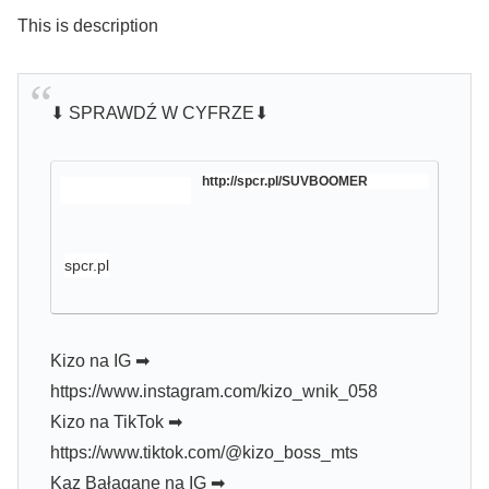
This is description
⬇ SPRAWDŹ W CYFRZE⬇
http://spcr.pl/SUVBOOMER
spcr.pl
Kizo na IG ➡
https://www.instagram.com/kizo_wnik_058
Kizo na TikTok ➡
https://www.tiktok.com/@kizo_boss_mts
Kaz Bałagane na IG ➡