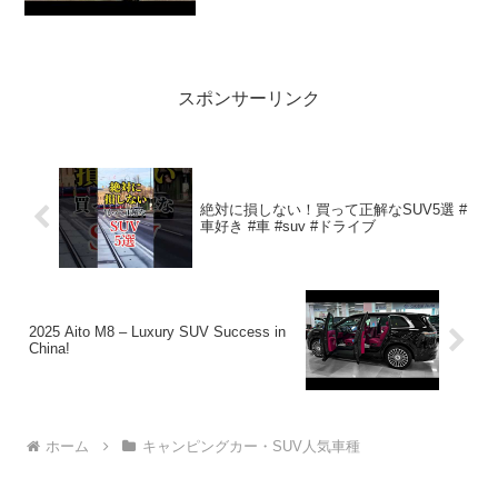
2022.03.06(Sun)この動画は注目で...
スポンサーリンク
絶対に損しない！買って正解なSUV5選 #
車好き #車 #suv #ドライブ
2025 Aito M8 – Luxury SUV Success in
China!
ホーム
キャンピングカー・SUV人気車種