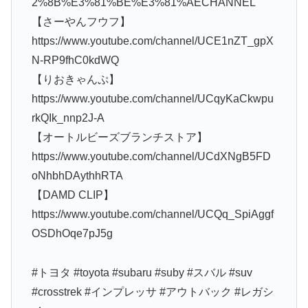
2%8B%E3%81%BE%E3%81%AECHANNEL
【さーやんフウフ】
https://www.youtube.com/channel/UCE1nZT_gpX
N-RP9fhC0kdWQ
【りおきゃんぷ】
https://www.youtube.com/channel/UCqyKaCkwpu
rkQIk_nnp2J-A
【オートルビーズブランチストア】
https://www.youtube.com/channel/UCdXNgB5FD
oNhbhDAythhRTA
【DAMD CLIP】
https://www.youtube.com/channel/UCQq_SpiAggf
OSDhOqe7pJ5g
#トヨタ #toyota #subaru #suby #スバル #suv
#crosstrek #インプレッサ #アウトバック #レガシ