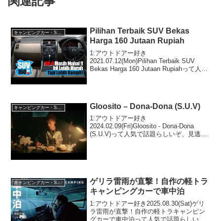
関連記事
Pilihan Terbaik SUV Bekas
キャンピングカー・SUV人気車種
Harga 160 Jutaan Rupiah
1:アウトドアー好き
2021.07.12(Mon)Pilihan Terbaik SUV
Bekas Harga 160 Jutaan Rupiahって人気
で話題らしいぞ、見逃さないで！！2:ア
ウトドアー好き2021.07.12(Mon)こ...
Gloosito – Dona-Dona (S.U.V)
キャンピングカー・SUV人気車種
1:アウトドアー好き
2024.02.09(Fri)Gloosito - Dona-Dona
(S.U.V)って人気で話題らしいぞ、見逃さ
ないで！！2:アウトドアー好き
2024.02.09(Fri)この動画は注目です！3:ア
ウトドアー好き20...
ゲリラ雷雨が直撃！自作の軽トラ
キャンピングカー・SUV人気車種
キャンピングカーで車中泊
1:アウトドアー好き2025.08.30(Sat)ゲリ
ラ雷雨が直撃！自作の軽トラキャンピン
グカーで車中泊って人気で話題らしい