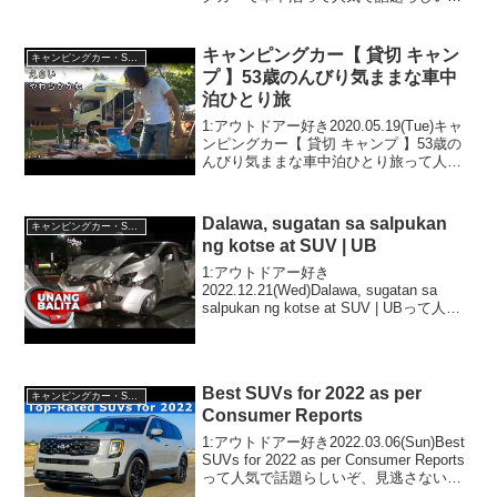
ぞ、見逃さないで！！2:アウトドアー好
き2025.08.30(Sat)この動画は注目です！
3:アウトドアー好き202...
キャンピングカー【 貸切 キャン
キャンピングカー・SUV人気車種
プ 】53歳のんびり気ままな車中
泊ひとり旅
1:アウトドアー好き2020.05.19(Tue)キャ
ンピングカー【 貸切 キャンプ 】53歳の
んびり気ままな車中泊ひとり旅って人気
で話題らしいぞ、見逃さないで！！2:ア
ウトドアー好き2020.05.19(Tue)この動画
は注目です！3:ア...
Dalawa, sugatan sa salpukan
キャンピングカー・SUV人気車種
ng kotse at SUV | UB
1:アウトドアー好き
2022.12.21(Wed)Dalawa, sugatan sa
salpukan ng kotse at SUV | UBって人気
で話題らしいぞ、見逃さないで！！2:ア
ウトドアー好き2022.12.21(Wed)この...
Best SUVs for 2022 as per
キャンピングカー・SUV人気車種
Consumer Reports
1:アウトドアー好き2022.03.06(Sun)Best
SUVs for 2022 as per Consumer Reports
って人気で話題らしいぞ、見逃さない
で！！2:アウトドアー好き