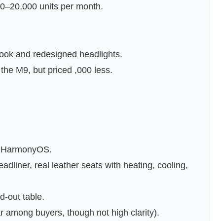
00–20,000 units per month.
 look and redesigned headlights.
the M9, but priced ,000 less.
’s HarmonyOS.
liner, real leather seats with heating, cooling,
d-out table.
 among buyers, though not high clarity).