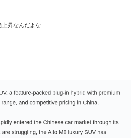
と急上昇なんだよな
V, a feature-packed plug-in hybrid with premium
range, and competitive pricing in China.
pidly entered the Chinese car market through its
s are struggling, the Aito M8 luxury SUV has