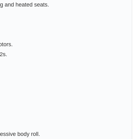
g and heated seats.
otors.
2s.
ssive body roll.