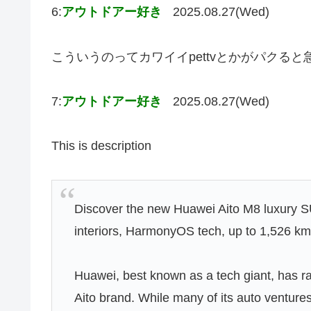
6:
アウトドアー好き
2025.08.27(Wed)
こういうのってカワイイpettvとかがパクる
7:
アウトドアー好き
2025.08.27(Wed)
This is description
Discover the new Huawei Aito M8 luxury SU
interiors, HarmonyOS tech, up to 1,526 km 
Huawei, best known as a tech giant, has ra
Aito brand. While many of its auto venture