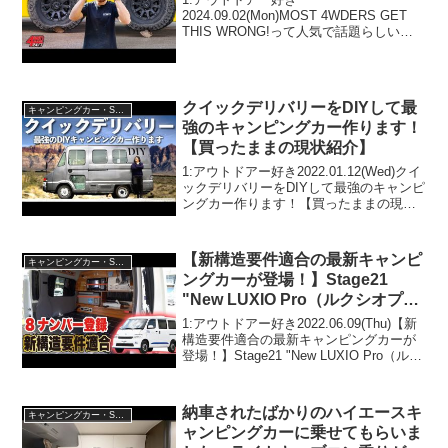
2024.09.02(Mon)MOST 4WDERS GET
THIS WRONG!って人気で話題らしい
ぞ、見逃さないで！！2:アウトドアー好
き2024.09.02(Mon)この動画は注目です！
3:アウトドアー好き202...
クイックデリバリーをDIYして最
キャンピングカー・SUV人気車種
強のキャンピングカー作ります！
【買ったままの現状紹介】
1:アウトドアー好き2022.01.12(Wed)クイ
ックデリバリーをDIYして最強のキャンピ
ングカー作ります！【買ったままの現状
紹介】って人気で話題らしいぞ、見逃さ
ないで！！2:アウトドアー好き
2022.01.12(Wed)この動画は注目...
【新構造要件適合の最新キャンピ
キャンピングカー・SUV人気車種
ングカーが登場！】Stage21
"New LUXIO Pro（ルクシオプ
ロ）"
1:アウトドアー好き2022.06.09(Thu)【新
構造要件適合の最新キャンピングカーが
登場！】Stage21 "New LUXIO Pro（ルク
シオプロ）"って人気で話題らしいぞ、見
逃さないで！！2:アウトドアー好き
2022.06.09...
納車されたばかりのハイエースキ
キャンピングカー・SUV人気車種
ャンピングカーに乗せてもらいま