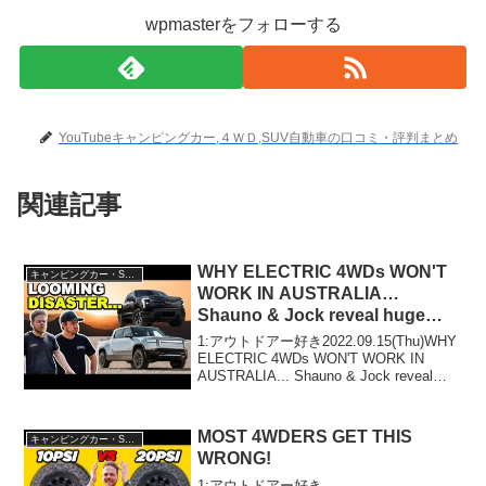
wpmasterをフォローする
YouTubeキャンピングカー,４ＷＤ,SUV自動車の口コミ・評判まとめ
関連記事
WHY ELECTRIC 4WDs WON'T
キャンピングカー・SUV人気車種
WORK IN AUSTRALIA…
Shauno & Jock reveal huge
problem that needs fixing
1:アウトドアー好き2022.09.15(Thu)WHY
ELECTRIC 4WDs WON'T WORK IN
AUSTRALIA... Shauno & Jock reveal
huge problem that needs fixin...
MOST 4WDERS GET THIS
キャンピングカー・SUV人気車種
WRONG!
1:アウトドアー好き