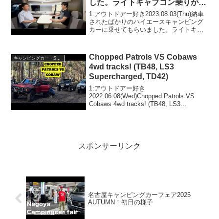
した。ライトキャブコン乗りが内
外装チェック、乗り味をチェック
1:アウトドアー好き2023.08.03(Thu)納車
してみた【トイファクトリー GT
されたばかりのハイエースキャンピング
カーに乗せてもらいました。ライトキャ
グランデ】
ブコン乗りが内外装チェック、乗り味を
チェックしてみた【トイファクトリー GT
グランデ】って人気で話題らしいぞ、見
Chopped Patrols VS Cobaws
キャンピングカー・SUV人気車種
逃...
4wd tracks! (TB48, LS3
Supercharged, TD42)
1:アウトドアー好き
2022.06.08(Wed)Chopped Patrols VS
Cobaws 4wd tracks! (TB48, LS3
Supercharged, TD42)って人気で話題らし
いぞ、見逃さないで！！2:アウトドア...
スポンサーリンク
名古屋キャンピングカーフェア2025
AUTUMN！初日の様子