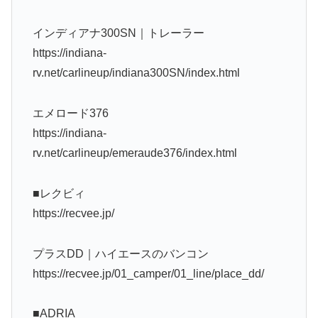
インディアナ300SN｜トレーラー
https://indiana-
rv.net/carlineup/indiana300SN/index.html
エメロード376
https://indiana-
rv.net/carlineup/emeraude376/index.html
■レクビィ
https://recvee.jp/
プラスDD｜ハイエースのバンコン
https://recvee.jp/01_camper/01_line/place_dd/
■ADRIA