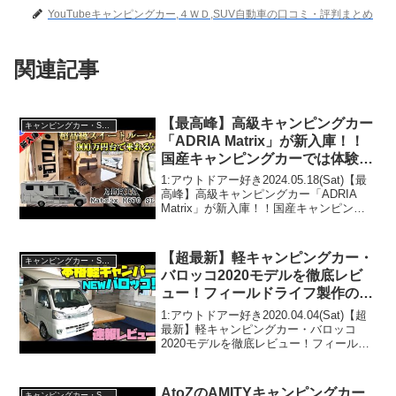
YouTubeキャンピングカー,４ＷＤ,SUV自動車の口コミ・評判まとめ
関連記事
【最高峰】高級キャンピングカー
キャンピングカー・SUV人気車種
「ADRIA Matrix」が新入庫！！
国産キャンピングカーでは体験で
きない機能や空間に言葉を失う…
1:アウトドアー好き2024.05.18(Sat)【最
高峰】高級キャンピングカー「ADRIA
Matrix」が新入庫！！国産キャンピング
カーでは体験できない機能や空間に言葉
を失う...って人気で話題らしいぞ、見逃
さないで！！2:アウトドアー...
【超最新】軽キャンピングカー・
キャンピングカー・SUV人気車種
バロッコ2020モデルを徹底レビ
ュー！フィールドライフ製作の本
格軽キャブコン！車中泊にもクル
1:アウトドアー好き2020.04.04(Sat)【超
マ旅にも最強なハイゼットトラッ
最新】軽キャンピングカー・バロッコ
2020モデルを徹底レビュー！フィールド
クベースの軽キャンパー！
ライフ製作の本格軽キャブコン！車中泊
にもクルマ旅にも最強なハイゼットトラ
ックベースの軽キャンパー！って人気で
AtoZのAMITYキャンピングカー
キャンピングカー・SUV人気車種