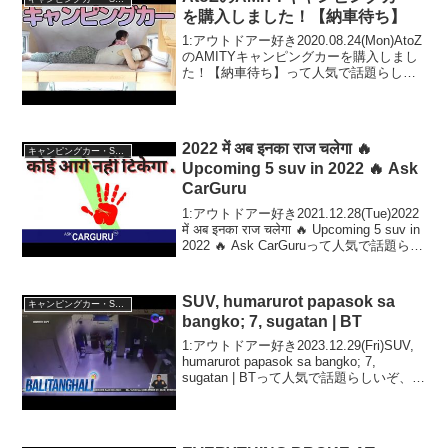
話題...
を購入しました！【納車待ち】
1:アウトドアー好き2020.08.24(Mon)AtoZ
のAMITYキャンピングカーを購入しまし
た！【納車待ち】って人気で話題らしい
ぞ、見逃さないで！！2:アウトドアー好
き2020.08.24(Mon)この動画は注目です！
3:アウトドアー...
2022 में अब इनका राज चलेगा 🔥
キャンピングカー・SUV人気車種
Upcoming 5 suv in 2022 🔥 Ask
CarGuru
1:アウトドアー好き2021.12.28(Tue)2022
में अब इनका राज चलेगा 🔥 Upcoming 5 suv in
2022 🔥 Ask CarGuruって人気で話題らし
いぞ、見逃さないで！！2:アウトドアー
好き...
SUV, humarurot papasok sa
キャンピングカー・SUV人気車種
bangko; 7, sugatan | BT
1:アウトドアー好き2023.12.29(Fri)SUV,
humarurot papasok sa bangko; 7,
sugatan | BTって人気で話題らしいぞ、見
逃さないで！！2:アウトドアー好き
2023.12.29(Fri)こ...