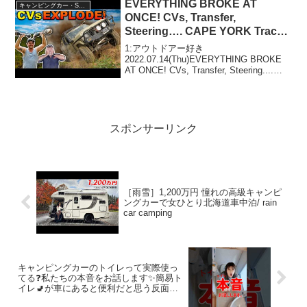
EVERYTHING BROKE AT
キャンピングカー・SUV人気車種
ONCE! CVs, Transfer,
Steering…. CAPE YORK Track
NOBODY's driven before!
1:アウトドアー好き
2022.07.14(Thu)EVERYTHING BROKE
AT ONCE! CVs, Transfer, Steering....
CAPE YORK Track NOBODY's driven
before!って...
スポンサーリンク
［雨雪］1,200万円 憧れの高級キャンピ
ングカーで女ひとり北海道車中泊/ rain
car camping
キャンピングカーのトイレって実際使っ
てる❓私たちの本音をお話します✨簡易ト
イレ🚽が車にあると便利だと思う反面、
お掃除が気になる？ #キャン