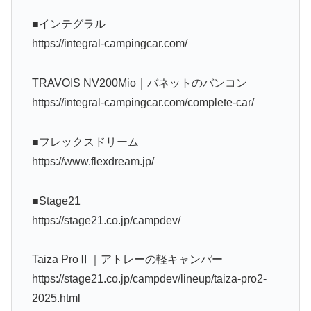
■インテグラル
https://integral-campingcar.com/
TRAVOIS NV200Mio｜バネットのバンコン
https://integral-campingcar.com/complete-car/
■フレックスドリーム
https://www.flexdream.jp/
■Stage21
https://stage21.co.jp/campdev/
Taiza ProⅡ｜アトレーの軽キャンパー
https://stage21.co.jp/campdev/lineup/taiza-pro2-
2025.html