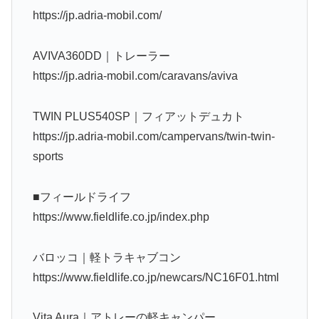
https://jp.adria-mobil.com/
AVIVA360DD｜トレーラー
https://jp.adria-mobil.com/caravans/aviva
TWIN PLUS540SP｜フィアットデュカト
https://jp.adria-mobil.com/campervans/twin-twin-
sports
■フィールドライフ
https://www.fieldlife.co.jp/index.php
バロッコ｜軽トラキャブコン
https://www.fieldlife.co.jp/newcars/NC16F01.html
Vita Aura｜アトレーの軽キャンパー