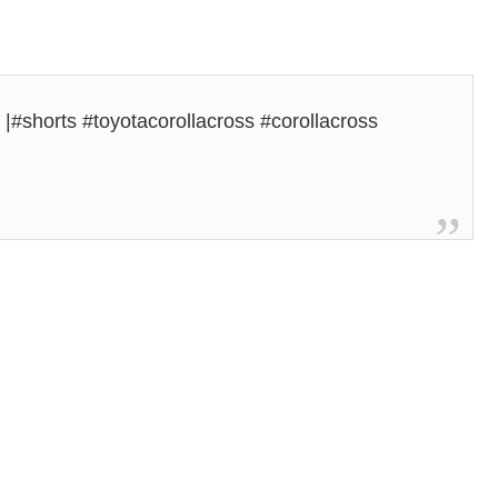
#shorts #toyotacorollacross #corollacross