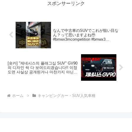
スポンサーリンク
なんで中古車のSUVでこれが狙い目な
ん？って思いますよね🥹
#bmwx3mcompetition #bmwx3
#bmwx3m#suv#中古車探し #中古車 #外
車 #大阪のくるまやさん#tax泉北
[숏카] "제네시스의 플래그십 SUV" GV90
의 디자인 싹 다 보여드리겠습니다!! 이정
도면 사실상 공개된거나 마찬가지 아닌
가? #genesis #제네시스 #gv90 #신차
ホーム
キャンピングカー・SUV人気車種