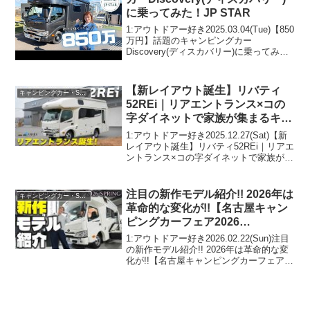
に乗ってみた！JP STAR
1:アウトドアー好き2025.03.04(Tue)【850
万円】話題のキャンピングカー
Discovery(ディスカバリー)に乗ってみ
た！JP STARって人気で話題らしいぞ、
見逃さないで！！2:アウトドアー好き
2025.03.04(Tue)...
【新レイアウト誕生】リバティ
キャンピングカー・SUV人気車種
52REi｜リアエントランス×コの
字ダイネットで家族が集まるキャ
ブコン【ジャパンキャンピングカ
1:アウトドアー好き2025.12.27(Sat)【新
ーショー2026出展】
レイアウト誕生】リバティ52REi｜リアエ
ントランス×コの字ダイネットで家族が集
まるキャブコン【ジャパンキャンピング
カーショー2026出展】って人気で話題ら
しいぞ、見逃さないで！！2:ア...
注目の新作モデル紹介!! 2026年は
キャンピングカー・SUV人気車種
革命的な変化が!!【名古屋キャン
ピングカーフェア2026
SPRING】
1:アウトドアー好き2026.02.22(Sun)注目
の新作モデル紹介!! 2026年は革命的な変
化が!!【名古屋キャンピングカーフェア
2026 SPRING】って人気で話題らしい
ぞ、見逃さないで！！2:アウトドアー好
き2026.02.22...