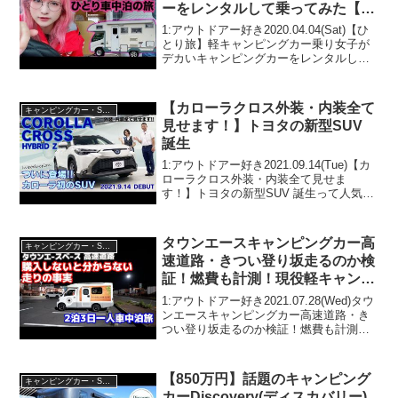
ーをレンタルして乗ってみた【車
中泊】
1:アウトドアー好き2020.04.04(Sat)【ひ
とり旅】軽キャンピングカー乗り女子が
デカいキャンピングカーをレンタルして
乗ってみた【車中泊】って人気で話題ら
しいぞ、見逃さないで！！2:アウトドア
ー好き2020.04.04(Sat)この...
【カローラクロス外装・内装全て
キャンピングカー・SUV人気車種
見せます！】トヨタの新型SUV
誕生
1:アウトドアー好き2021.09.14(Tue)【カ
ローラクロス外装・内装全て見せま
す！】トヨタの新型SUV 誕生って人気で
話題らしいぞ、見逃さないで！！2:アウ
トドアー好き2021.09.14(Tue)この動画は
注目です！3:アウトドア...
タウンエースキャンピングカー高
キャンピングカー・SUV人気車種
速道路・きつい登り坂走るのか検
証！燃費も計測！現役軽キャンオ
ーナーが行く2泊3日実践車中泊旅
1:アウトドアー好き2021.07.28(Wed)タウ
【カロビー】
ンエースキャンピングカー高速道路・き
つい登り坂走るのか検証！燃費も計測！
現役軽キャンオーナーが行く2泊3日実践
車中泊旅【カロビー】って人気で話題ら
しいぞ、見逃さないで！！2:アウトドア
【850万円】話題のキャンピング
キャンピングカー・SUV人気車種
ー...
カーDiscovery(ディスカバリー)