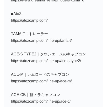
https://www.dreamdrive.life/models/kuma_q
■AtoZ
https://atozcamp.com/
TAMA-T｜トレーラー
https://atozcamp.com/line-up/tama-t/
ACE-S TYPE2｜タウンエースのキャブコン
https://atozcamp.com/line-up/ace-s-type2/
ACE-M｜カムロードのキャブコン
https://atozcamp.com/line-up/ace-m/
ACE-CB｜軽トラキャブコン
https://atozcamp.com/line-up/ace-c/