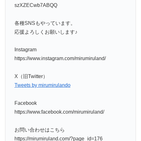
szXZECwb7ABQQ
各種SNSもやっています。
応援よろしくお願いします♪
Instagram
https://www.instagram.com/mirumiruland/
X（旧Twitter）
Tweets by mirumirulando
Facebook
https://www.facebook.com/mirumiruland/
お問い合わせはこちら
https://mirumiruland.com/?page_id=176