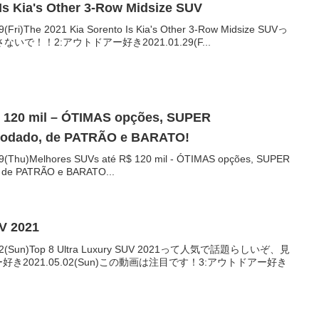
Is Kia's Other 3-Row Midsize SUV
The 2021 Kia Sorento Is Kia's Other 3-Row Midsize SUVっ
！！2:アウトドアー好き2021.01.29(F...
$ 120 mil – ÓTIMAS opções, SUPER
odado, de PATRÃO e BARATO!
)Melhores SUVs até R$ 120 mil - ÓTIMAS opções, SUPER
 de PATRÃO e BARATO...
UV 2021
(Sun)Top 8 Ultra Luxury SUV 2021って人気で話題らしいぞ、見
き2021.05.02(Sun)この動画は注目です！3:アウトドアー好き