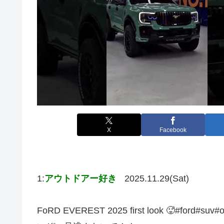
X
Facebook
1:
アウトドアー好き
2025.11.29(Sat)
FoRD EVEREST 2025 first look 🥵#ford#su