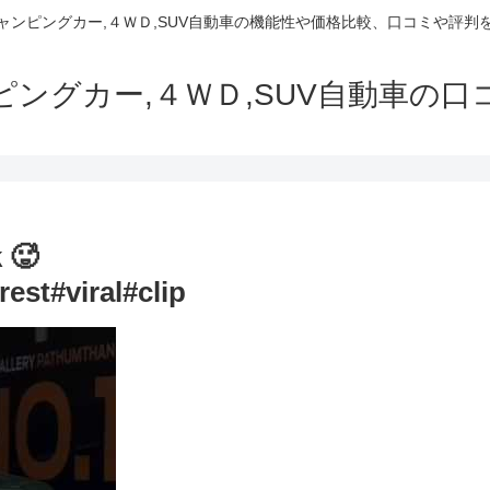
でキャンピングカー,４ＷＤ,SUV自動車の機能性や価格比較、口コミや評
ャンピングカー,４ＷＤ,SUV自動車の
 🥵
est#viral#clip