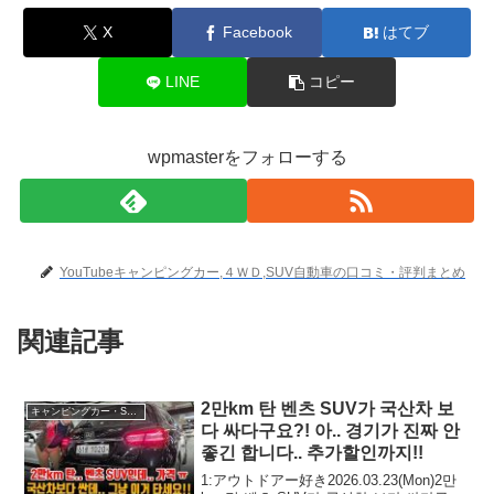
X
Facebook
はてブ
LINE
コピー
wpmasterをフォローする
YouTubeキャンピングカー,４ＷＤ,SUV自動車の口コミ・評判まとめ
関連記事
2만km 탄 벤츠 SUV가 국산차 보
キャンピングカー・SUV人気車種
다 싸다구요?! 아.. 경기가 진짜 안
좋긴 합니다.. 추가할인까지!!
1:アウトドアー好き2026.03.23(Mon)2만