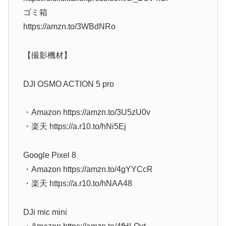
ゴミ箱
https://amzn.to/3WBdNRo
【撮影機材】
DJI OSMO ACTION 5 pro
・Amazon https://amzn.to/3U5zU0v
・楽天 https://a.r10.to/hNi5Ej
Google Pixel 8
・Amazon https://amzn.to/4gYYCcR
・楽天 https://a.r10.to/hNAA48
DJi mic mini