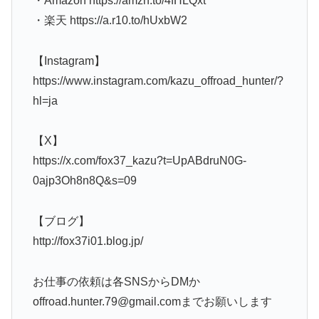
・Amazon https://amzn.to/4fHLQxt
・楽天 https://a.r10.to/hUxbW2
【Instagram】
https://www.instagram.com/kazu_offroad_hunter/?
hl=ja
【X】
https://x.com/fox37_kazu?t=UpABdruN0G-
0ajp3Oh8n8Q&s=09
【ブログ】
http://fox37i01.blog.jp/
お仕事の依頼は各SNSからDMか
offroad.hunter.79@gmail.comまでお願いします