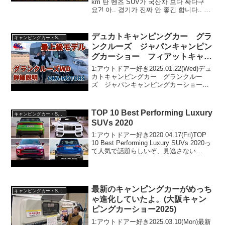
km 탄 벤츠 SUV가 국산차 보다 싸다구
요?! 아.. 경기가 진짜 안 좋긴 합니다.. 추
가할인까지!!って人気で話題らしいぞ、見
逃さないで！！2:アウトドアー好き
2026.0...
デュカトキャンピングカー グラ
キャンピングカー・SUV人気車種
ンクルーズ ジャパンキャンピン
グカーショー フィアットキャン
ピングカー
1:アウトドアー好き2025.01.22(Wed)デュ
カトキャンピングカー グランクルー
ズ ジャパンキャンピングカーショー
フィアットキャンピングカーって人気で
話題らしいぞ、見逃さないで！！2:アウ
トドアー好き2025.01.22(Wed)...
TOP 10 Best Performing Luxury
キャンピングカー・SUV人気車種
SUVs 2020
1:アウトドアー好き2020.04.17(Fri)TOP
10 Best Performing Luxury SUVs 2020っ
て人気で話題らしいぞ、見逃さない
で！！2:アウトドアー好き2020.04.17(Fri)
この動画は注目です！3...
最新のキャンピングカーがめっち
キャンピングカー・SUV人気車種
ゃ進化していたよ。(大阪キャン
ピングカーショー2025)
1:アウトドアー好き2025.03.10(Mon)最新