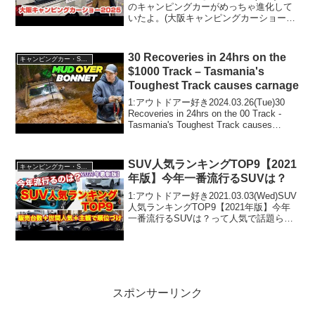
のキャンピングカーがめっちゃ進化して
いたよ。(大阪キャンピングカーショー
2025)って人気で話題らしいぞ、見逃さな
いで！！2:アウトドアー好き
2025.03.10(Mon)この動画は注目...
30 Recoveries in 24hrs on the
キャンピングカー・SUV人気車種
$1000 Track – Tasmania's
Toughest Track causes carnage
1:アウトドアー好き2024.03.26(Tue)30
Recoveries in 24hrs on the 00 Track -
Tasmania's Toughest Track causes
carnageって人気で話題らしいぞ、見逃...
SUV人気ランキングTOP9【2021
キャンピングカー・SUV人気車種
年版】今年一番流行るSUVは？
1:アウトドアー好き2021.03.03(Wed)SUV
人気ランキングTOP9【2021年版】今年
一番流行るSUVは？って人気で話題らし
いぞ、見逃さないで！！2:アウトドアー
好き2021.03.03(Wed)この動画は注目で
す！3:アウトド...
スポンサーリンク