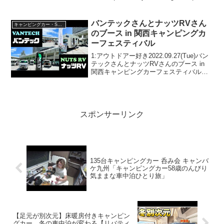
Rajasthani Hary...
バンテックさんとナッツRVさん
キャンピングカー・SUV人気車種
のブース in 関西キャンピングカ
ーフェスティバル
1:アウトドアー好き2022.09.27(Tue)バン
テックさんとナッツRVさんのブース in
関西キャンピングカーフェスティバルっ
て人気で話題らしいぞ、見逃さない
で！！2:アウトドアー好き
2022.09.27(Tue)この動画は注目です！...
スポンサーリンク
135台キャンピングカー 呑み会 キャンバ
ケ九州「キャンピングカー58歳のんびり
気ままな車中泊ひとり旅」
【足元が別次元】床暖房付きキャンピン
グカー。冬の車中泊が変わる【リバティ