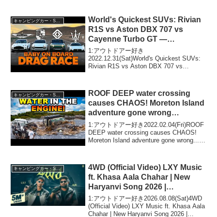
分でサクッと解説します。って人気で話
題らしいぞ、見逃さないで！！2:アウト
ドアー好き2026.03....
World's Quickest SUVs: Rivian
キャンピングカー・SUV人気車種
R1S vs Aston DBX 707 vs
Cayenne Turbo GT —
Cammisa's Drag Race Replay
1:アウトドアー好き
2022.12.31(Sat)World's Quickest SUVs:
Rivian R1S vs Aston DBX 707 vs
Cayenne Turbo GT — Cammisa's Drag
Race Re...
ROOF DEEP water crossing
キャンピングカー・SUV人気車種
causes CHAOS! Moreton Island
adventure gone wrong…
1:アウトドアー好き2022.02.04(Fri)ROOF
DEEP water crossing causes CHAOS!
Moreton Island adventure gone wrong...っ
て人気で話題らしいぞ、見逃さないで...
4WD (Official Video) LXY Music
キャンピングカー・SUV人気車種
ft. Khasa Aala Chahar | New
Haryanvi Song 2026 |
Rajasthani Haryanvi
1:アウトドアー好き2026.08.08(Sat)4WD
(Official Video) LXY Music ft. Khasa Aala
Chahar | New Haryanvi Song 2026 |