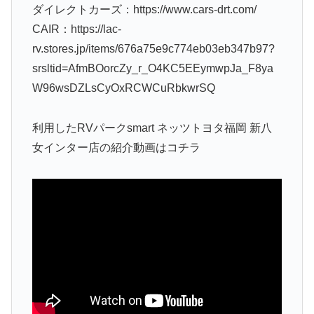
ダイレクトカーズ：https://www.cars-drt.com/
CAIR：https://lac-
rv.stores.jp/items/676a75e9c774eb03eb347b97?
srsltid=AfmBOorcZy_r_O4KC5EEymwpJa_F8ya
W96wsDZLsCyOxRCWCuRbkwrSQ
利用したRVパークsmart ネッツトヨタ福岡 新八
女インター店の紹介動画はコチラ