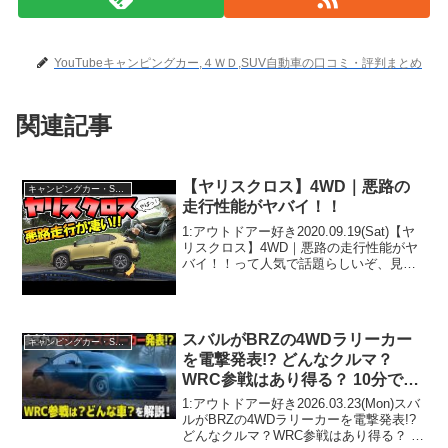
YouTubeキャンピングカー,４ＷＤ,SUV自動車の口コミ・評判まとめ
関連記事
【ヤリスクロス】4WD｜悪路の
キャンピングカー・SUV人気車種
走行性能がヤバイ！！
1:アウトドアー好き2020.09.19(Sat)【ヤ
リスクロス】4WD｜悪路の走行性能がヤ
バイ！！って人気で話題らしいぞ、見逃
さないで！！2:アウトドアー好き
2020.09.19(Sat)この動画は注目です！3:
アウトドアー好き2020....
スバルがBRZの4WDラリーカー
キャンピングカー・SUV人気車種
を電撃発表!? どんなクルマ？
WRC参戦はあり得る？ 10分でサ
クッと解説します。
1:アウトドアー好き2026.03.23(Mon)スバ
ルがBRZの4WDラリーカーを電撃発表!?
どんなクルマ？WRC参戦はあり得る？ 10