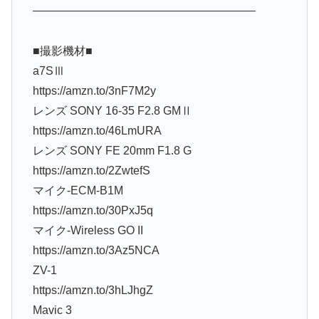
———————————————————–
■撮影機材■
a7SⅢ
https://amzn.to/3nF7M2y
レンズ SONY 16-35 F2.8 GMⅡ
https://amzn.to/46LmURA
レンズ SONY FE 20mm F1.8 G
https://amzn.to/2ZwtefS
マイク-ECM-B1M
https://amzn.to/30PxJ5q
マイク-Wireless GO II
https://amzn.to/3Az5NCA
ZV-1
https://amzn.to/3hLJhgZ
Mavic 3