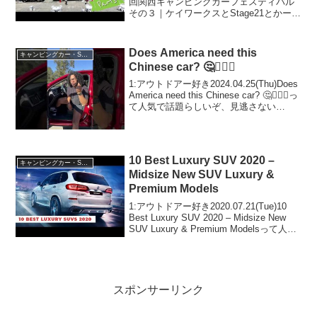
ストとバンテックとキャンパー鹿
回関西キャンピングカーフェスティバル
その３｜ケイワークスとStage21とかーい
児島とスリーセブンとナッツRV
んてりあ高橋とフレンドリーとキャンパ
ーアシストとバンテックとキャンパー鹿
児島とスリーセブンとナッツRVって...
Does America need this
キャンピングカー・SUV人気車種
Chinese car? 🤔🤷🏽‍♂️
1:アウトドアー好き2024.04.25(Thu)Does
America need this Chinese car? 🤔🤷🏽‍♂️っ
て人気で話題らしいぞ、見逃さない
で！！2:アウトドアー好き
2024.04.25(Thu)この動画は注目で...
10 Best Luxury SUV 2020 –
キャンピングカー・SUV人気車種
Midsize New SUV Luxury &
Premium Models
1:アウトドアー好き2020.07.21(Tue)10
Best Luxury SUV 2020 – Midsize New
SUV Luxury & Premium Modelsって人気
で話題らしいぞ、見逃さないで！！2:ア
ウトドアー好き...
スポンサーリンク