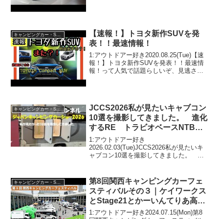
いぞ、見逃さないで！！2:アウトドアー
好き2022....
【速報！】トヨタ新作SUVを発
キャンピングカー・SUV人気車種
表！！最速情報！
1:アウトドアー好き2020.08.25(Tue)【速
報！】トヨタ新作SUVを発表！！最速情
報！って人気で話題らしいぞ、見逃さな
いで！！2:アウトドアー好き
2020.08.25(Tue)この動画は注目です！3:
アウトドアー好き2020.08...
JCCS2026私が見たいキャブコン
キャンピングカー・SUV人気車種
10選を撮影してきました。 進化
するRE トラビオベースNTBの
新型車3台などなど
1:アウトドアー好き
2026.02.03(Tue)JCCS2026私が見たいキ
ャブコン10選を撮影してきました。 進
化するRE トラビオベースNTBの新型車
3台などなどって人気で話題らしいぞ、見
逃さないで！！2:アウトドアー好き
第8回関西キャンピングカーフェ
キャンピングカー・SUV人気車種
2026.0...
スティバルその３｜ケイワークス
とStage21とかーいんてりあ高橋
とフレンドリーとキャンパーアシ
1:アウトドアー好き2024.07.15(Mon)第8