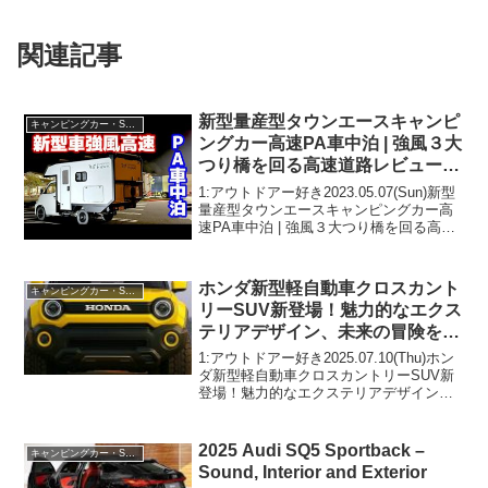
関連記事
新型量産型タウンエースキャンピ
キャンピングカー・SUV人気車種
ングカー高速PA車中泊 | 強風３大
つり橋を回る高速道路レビュー旅
【EXPEDITION HAWK】
1:アウトドアー好き2023.05.07(Sun)新型
量産型タウンエースキャンピングカー高
速PA車中泊 | 強風３大つり橋を回る高速
道路レビュー旅【EXPEDITION HAWK】
って人気で話題らしいぞ、見逃さない
で！！2:アウトドアー好き...
ホンダ新型軽自動車クロスカント
キャンピングカー・SUV人気車種
リーSUV新登場！魅力的なエクス
テリアデザイン、未来の冒険を予
感させる一台！
1:アウトドアー好き2025.07.10(Thu)ホン
ダ新型軽自動車クロスカントリーSUV新
登場！魅力的なエクステリアデザイン、
未来の冒険を予感させる一台！って人気
で話題らしいぞ、見逃さないで！！2:ア
ウトドアー好き2025.07.10(T...
2025 Audi SQ5 Sportback –
キャンピングカー・SUV人気車種
Sound, Interior and Exterior