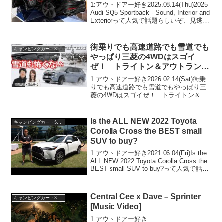
1:アウトドアー好き2025.08.14(Thu)2025
Audi SQ5 Sportback - Sound, Interior and
Exteriorって人気で話題らしいぞ、見逃さ
ないで！！2:アウトドアー好き
2025.08.14(...
街乗りでも高速道路でも雪道でも
キャンピングカー・SUV人気車種
やっぱり三菱の4WDはスゴイ
ぜ！ トライトン＆アウトランダ
ーPHEVが頼もしすぎた
1:アウトドアー好き2026.02.14(Sat)街乗
りでも高速道路でも雪道でもやっぱり三
菱の4WDはスゴイぜ！ トライトン＆ア
ウトランダーPHEVが頼もしすぎたって
人気で話題らしいぞ、見逃さないで！！
2:アウトドアー好き2026.02.1...
Is the ALL NEW 2022 Toyota
キャンピングカー・SUV人気車種
Corolla Cross the BEST small
SUV to buy?
1:アウトドアー好き2021.06.04(Fri)Is the
ALL NEW 2022 Toyota Corolla Cross the
BEST small SUV to buy?って人気で話題
らしいぞ、見逃さないで！！2:アウトド
アー...
Central Cee x Dave – Sprinter
キャンピングカー・SUV人気車種
[Music Video]
1:アウトドアー好き