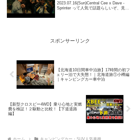
2023.07.16(Sun)Central Cee x Dave -
Sprinter って人気で話題らしいぞ、見逃
さないで！！2:アウトドアー好き
2023.07.16(Sun)この動画は注目です！3:
アウトドアー好き...
スポンサーリンク
【北海道10日間車中泊旅】17時間の初フ
ェリー泊で大失態！｜北海道旅①小樽編
｜キャンピングカー車中泊
【新型クロスビー4WD】乗り心地と実燃
費を検証！２駆動と比較！【下道道路
編】
ホーム
キャンピングカー・SUV人気車種