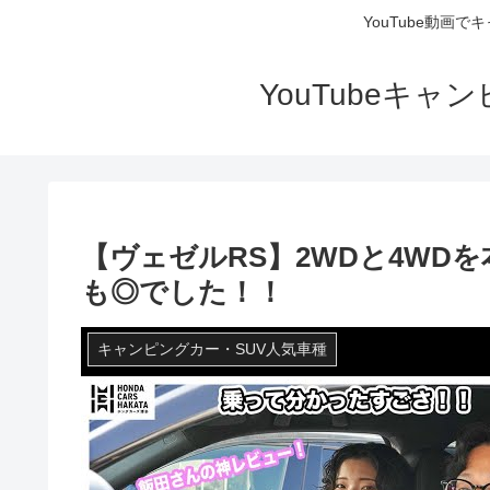
YouTube動画
YouTubeキ
【ヴェゼルRS】2WDと4WD
も◎でした！！
キャンピングカー・SUV人気車種