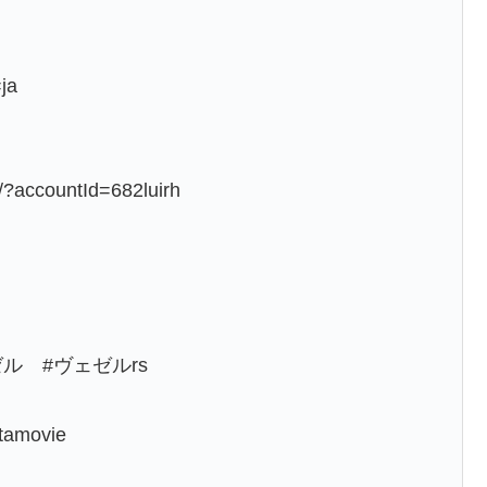
ja
/?accountId=682luirh
ル #ヴェゼルrs
movie