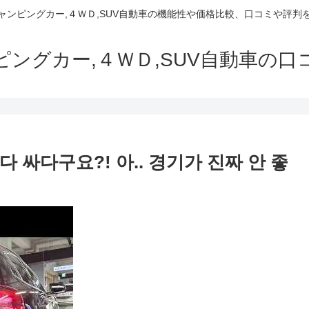
でキャンピングカー,４ＷＤ,SUV自動車の機能性や価格比較、口コミや評
ャンピングカー,４ＷＤ,SUV自動車の
다 싸다구요?! 아.. 경기가 진짜 안 좋