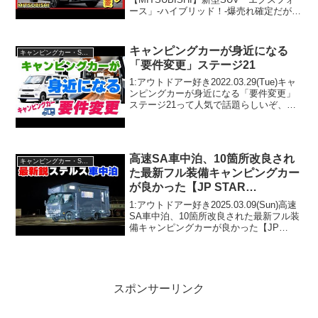
ース」-ハイブリッド！-爆売れ確定だが、
買えません！って人気で話題らしいぞ、
見逃さないで！！2:アウトドアー好き
2025.03.23(Sun)こ...
キャンピングカーが身近になる
キャンピングカー・SUV人気車種
「要件変更」ステージ21
1:アウトドアー好き2022.03.29(Tue)キャ
ンピングカーが身近になる「要件変更」
ステージ21って人気で話題らしいぞ、見
逃さないで！！2:アウトドアー好き
2022.03.29(Tue)この動画は注目です！3:
アウトドアー好き2022...
高速SA車中泊、10箇所改良され
キャンピングカー・SUV人気車種
た最新フル装備キャンピングカー
が良かった【JP STAR
Discovery(ディスカバリー)】
1:アウトドアー好き2025.03.09(Sun)高速
SA車中泊、10箇所改良された最新フル装
備キャンピングカーが良かった【JP
STAR Discovery(ディスカバリー)】って
人気で話題らしいぞ、見逃さないで！！
2:アウトドアー好き2...
スポンサーリンク