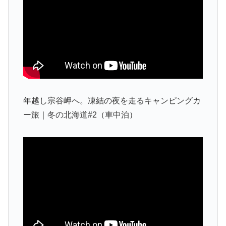
年越し宗谷岬へ。凍結の夜を走るキャンピングカ
ー旅｜冬の北海道#2（車中泊）