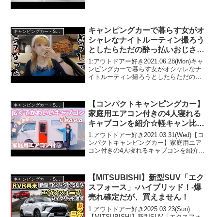
気で話題らしいぞ、見逃さないで！！2:
アウトドアー好き2025.05.08(Thu...
キャンピングカーで暮らす女がオ
キャンピングカー・SUV人気車種
シャレなナイトルーティン撮ろう
としたらただの酔っ払いおじさん
で泣いた
1:アウトドアー好き2021.06.28(Mon)キャ
ンピングカーで暮らす女がオシャレなナ
イトルーティン撮ろうとしたらただの酔
っ払いおじさんで泣いたって人気で話題
らしいぞ、見逃さないで！！2:アウトド
アー好き2021.06.28(Mon)こ...
【コンパクトキャンピングカー】
キャンピングカー・SUV人気車種
家庭用エアコン付きの4人寝れる
キャブコンを紹介☆軽キャン比較
あり！リゾートデュオ バンビー
1:アウトドアー好き2021.03.31(Wed)【コ
ノ オハナ
ンパクトキャンピングカー】家庭用エア
コン付きの4人寝れるキャブコンを紹介☆
軽キャン比較あり！リゾートデュオ バン
ビーノ オハナって人気で話題らしいぞ、
見逃さないで！！2:アウトドアー好き...
【MITSUBISHI】新型SUV「エク
キャンピングカー・SUV人気車種
スフォース」-ハイブリッド！-爆
売れ確定だが、買えません！
1:アウトドアー好き2025.03.23(Sun)
【MITSUBISHI】新型SUV「エクスフォ