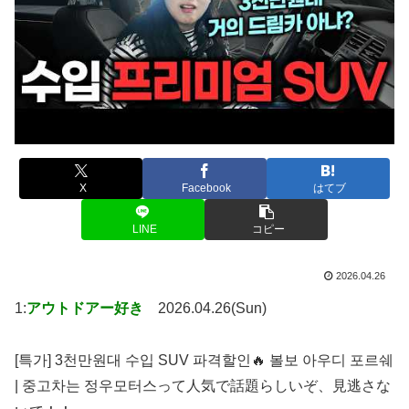
X
Facebook
はてブ
LINE
コピー
2026.04.26
1:
アウトドアー好き
2026.04.26(Sun)
[특가] 3천만원대 수입 SUV 파격할인🔥 볼보 아우디 포르쉐
| 중고차는 정우모터스って人気で話題らしいぞ、見逃さな