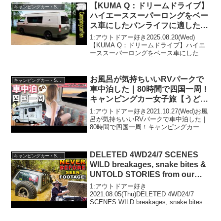
【KUMA Q：ドリームドライブ】
キャンピングカー・SUV人気車種
ハイエーススーパーロングをベー
ス車にしたバンライフに適したバ
ンコンキャンピングカー
1:アウトドアー好き2025.08.20(Wed)
【KUMA Q：ドリームドライブ】ハイエ
ーススーパーロングをベース車にしたバ
ンライフに適したバンコンキャンピング
カーって人気で話題らしいぞ、見逃さな
いで！！2:アウトドアー好き2025.08...
お風呂が気持ちいいRVパークで
キャンピングカー・SUV人気車種
車中泊した｜80時間で四国一周！
キャンピングカー女子旅【うどん
巡り編】
1:アウトドアー好き2021.10.27(Wed)お風
呂が気持ちいいRVパークで車中泊した｜
80時間で四国一周！キャンピングカー女
子旅【うどん巡り編】って人気で話題ら
しいぞ、見逃さないで！！2:アウトドア
ー好き2021.10.27(Wed)...
DELETED 4WD24/7 SCENES
キャンピングカー・SUV人気車種
WILD breakages, snake bites &
UNTOLD STORIES from our
best moments!
1:アウトドアー好き
2021.08.05(Thu)DELETED 4WD24/7
SCENES WILD breakages, snake bites &
UNTOLD STORIES from our best
moments!って人気で...