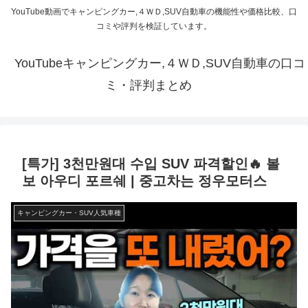
YouTube動画でキャンピングカー,４ＷＤ,SUV自動車の機能性や価格比較、口
コミや評判を検証しています。
YouTubeキャンピングカー,４ＷＤ,SUV自動車の口コ
ミ・評判まとめ
[특가] 3천만원대 수입 SUV 파격할인🔥 볼
보 아우디 포르쉐 | 중고차는 정우모터스
キャンピングカー・SUV人気車種