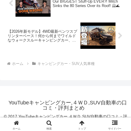
Our BIGGEST Stuff-Up EVER?! Mitch
Sinks the 80 Series Over its Roof! 🥶🌊
【2026年新モデル】4WD最新ベンツスプ
リンターベース！何から何までワイルド
なウォークスルーキャンピングカー、ア
ドリアスーパーツイン600SPBを徹底紹
介します！
ホーム
キャンピングカー・SUV人気車種
YouTubeキャンピングカー,４ＷＤ,SUV自動車の口
コミ・評判まとめ
© 2017 YouTubeキャンピングカー,４ＷＤ,SUV自動車の口コミ・評
判まとめ.
ホーム
検索
トップ
サイドバー