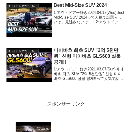
Best Mid-Size SUV 2024
キャンピングカー・SUV人気車種
1:アウトドアー好き2024.04.17(Wed)Best
Mid-Size SUV 2024って人気で話題らし
いぞ、見逃さないで！！2:アウトドアー
好き2024.04.17(Wed)この動画は注目で
す！3:アウトドアー好き2024.04....
마이바흐 최초 SUV "2억 5천만
キャンピングカー・SUV人気車種
원" 신형 마이바흐 GLS600 실물
공개!!
1:アウトドアー好き2021.03.07(Sun)마이
바흐 최초 SUV "2억 5천만원" 신형 마이
바흐 GLS600 실물 공개!!って人気で話題
らしいぞ、見逃さないで！！2:アウトド
アー好き2021.03.07(Sun)この動画は注...
スポンサーリンク