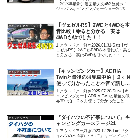
【2026年最新】過去最大の452台展示！
ジャパンキャンピングカーショー2026｜
約5千万円のキャンピングカーも登場！っ
て人気で話題らしいぞ、見逃さない
で！！2:アウトドアー好き20...
【ヴェゼルRS】2WDと4WDを本
キャンピングカー・SUV人気車種
音比較！乗ると分かる！実は
4WDも◎でした！！
1:アウトドアー好き2026.01.31(Sat)【ヴ
ェゼルRS】2WDと4WDを本音比較！乗る
と分かる！実は4WDも◎でした！！って
人気で話題らしいぞ、見逃さないで！！
2:アウトドアー好き2026.01.31(Sat)この
動画は注目です！...
【キャンピングカー】ADRIA
キャンピングカー・SUV人気車種
Twinと最後の限界車中泊｜２ヶ月
使って分かったこと本音で話しま
す（海辺編）
1:アウトドアー好き2025.07.20(Sun)【キ
ャンピングカー】ADRIA Twinと最後の限
界車中泊｜２ヶ月使って分かったこと本
音で話します（海辺編）って人気で話題
らしいぞ、見逃さないで！！2:アウトド
アー好き2025.07.20(...
『ダイハツの不祥事について』キ
キャンピングカー・SUV人気車種
ャンピングカーステージ21
1:アウトドアー好き2023.12.26(Tue)『ダ
イハツの不祥事について』キャンピング