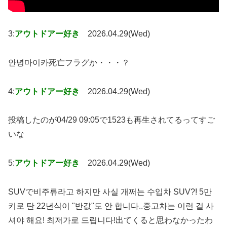
3:
アウトドアー好き
2026.04.29(Wed)
안녕마이카死亡フラグか・・・？
4:
アウトドアー好き
2026.04.29(Wed)
投稿したのが04/29 09:05で1523も再生されてるってすご
いな
5:
アウトドアー好き
2026.04.29(Wed)
SUVで비주류라고 하지만 사실 개쩌는 수입차 SUV?! 5만
키로 탄 22년식이 "반값"도 안 합니다..중고차는 이런 걸 사
셔야 해요! 최저가로 드립니다!出てくると思わなかったわ