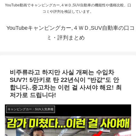
YouTube動画でキャンピングカー,４ＷＤ,SUV自動車の機能性や価格比較、口
コミや評判を検証しています。
YouTubeキャンピングカー,４ＷＤ,SUV自動車の口コ
ミ・評判まとめ
비주류라고 하지만 사실 개쩌는 수입차
SUV?! 5만키로 탄 22년식이 "반값"도 안
합니다..중고차는 이런 걸 사셔야 해요! 최
저가로 드립니다!
キャンピングカー・SUV人気車種