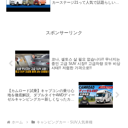
カーステージ21って人気で話題らしい
ぞ、見逃さないで！！2:アウトドアー好
き2023.12.26(Tue)この動画は注目です！
3:アウトドアー好き20...
スポンサーリンク
코나, 셀토스 살 필요 없습니다!! 무너지는
중인 고급 SUV 시장!! 고급차량 모두 비상
사태!! 저렴한 가격으로!!
【カムロード試乗】キャブコンの乗り心
地を徹底解説、ダブルタイヤ4WDディー
ゼルキャンピングカー新しくなったカム
ロードの力は？
ホーム
キャンピングカー・SUV人気車種