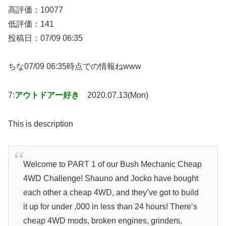
高評価：10077
低評価：141
投稿日：07/09 06:35
ちな07/09 06:35時点での情報ねwww
7:
アウトドアー好き
2020.07.13(Mon)
This is description
Welcome to PART 1 of our Bush Mechanic Cheap
4WD Challenge! Shauno and Jocko have bought
each other a cheap 4WD, and they’ve got to build
it up for under ,000 in less than 24 hours! There’s
cheap 4WD mods, broken engines, grinders,