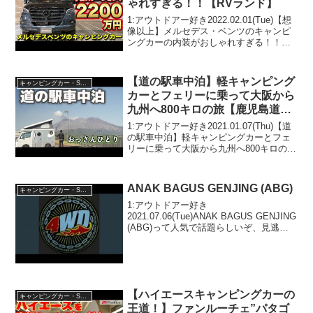
ゃれすぎる！！【RVランド】
1:アウトドアー好き2022.02.01(Tue)【想
像以上】メルセデス・ベンツのキャンピ
ングカーの内装がおしゃれすぎる！！
【RVランド】って人気で話題らしいぞ、
見逃さないで！！2:アウトドアー好き
2022.02.01(Tue)この動画は注...
【道の駅車中泊】軽キャンピング
キャンピングカー・SUV人気車種
カーとフェリーに乗って大阪から
九州へ800キロの旅【鹿児島道の
駅たるみず】
1:アウトドアー好き2021.01.07(Thu)【道
の駅車中泊】軽キャンピングカーとフェ
リーに乗って大阪から九州へ800キロの旅
【鹿児島道の駅たるみず】って人気で話
題らしいぞ、見逃さないで！！2:アウト
ドアー好き2021.01.07(Th...
ANAK BAGUS GENJING (ABG)
キャンピングカー・SUV人気車種
1:アウトドアー好き
2021.07.06(Tue)ANAK BAGUS GENJING
(ABG)って人気で話題らしいぞ、見逃さ
ないで！！2:アウトドアー好き
2021.07.06(Tue)この動画は注目です！3:
アウトドアー好き2021.0...
【ハイエースキャンピングカーの
キャンピングカー・SUV人気車種
王道！】ファンルーチェ”パタゴ