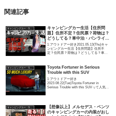
関連記事
キャンピングカー生活【住所問
キャンピングカー・SUV人気車種
題】住所不定？住民票？荷物は？
どうしてる？車中泊・バンライフ
の裏側
1:アウトドアー好き2021.05.13(Thu)キャ
ンピングカー生活【住所問題】住所不
定？住民票？荷物は？どうしてる？車中
泊・バンライフの裏側って人気で話題ら
しいぞ、見逃さないで！！2:アウトドア
ー好き2021.05.13(Thu)この動...
Toyota Fortuner in Serious
キャンピングカー・SUV人気車種
Trouble with this SUV
1:アウトドアー好き
2023.08.22(Tue)Toyota Fortuner in
Serious Trouble with this SUVって人気で
話題らしいぞ、見逃さないで！！2:アウ
トドアー好き2023.08.22(Tue)この...
【想像以上】メルセデス・ベンツ
キャンピングカー・SUV人気車種
のキャンピングカーの内装がおし