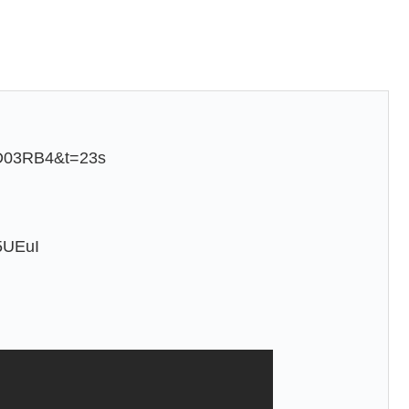
aD03RB4&t=23s
5UEuI