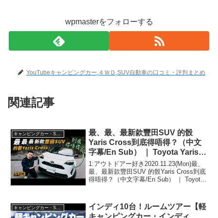
wpmasterをフォローする
YouTubeキャンピングカー,４ＷＤ,SUV自動車の口コミ・評判まとめ
関連記事
最、最、最新款豐田SUV 的骰
キャンピングカー・SUV人気車種
Yaris Cross到底得唔得？（中文
字幕/En Sub） ｜ Toyota Yaris
Cross ｜ 駕輛UpCar
1:アウトドアー好き2020.11.23(Mon)最、
最、最新款豐田SUV 的骰Yaris Cross到底
得唔得？（中文字幕/En Sub） ｜ Toyota
Yaris Cross ｜ 駕輛UpCarって人気で話題
らしいぞ、見逃さないで！...
インディ10台！ルームツアー【軽
キャンピングカー・SUV人気車種
キャンピングカー・インディ