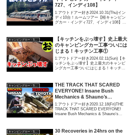
727、インディ108】
1:アウトドアー好き2024.10.31(Thu)イン
ディ10台！ルームツアー【軽キャンピン
グカー・インディ727、インディ108】っ
て人気で話題らしいぞ、見逃さない
で！！2:アウトドアー好き
2024.10.31(Thu)この動画は注目です...
【キッチンをぶっ壊す】史上最大
キャンピングカー・SUV人気車種
のキャンピングカー工事ついには
じまる！キッチン工事①
1:アウトドアー好き2024.02.11(Sun)【キ
ッチンをぶっ壊す】史上最大のキャンピ
ングカー工事ついにはじまる！キッチン
工事①って人気で話題らしいぞ、見逃さ
ないで！！2:アウトドアー好き
2024.02.11(Sun)この動画は注目です...
THE TRACK THAT SCARED
キャンピングカー・SUV人気車種
EVERYONE! Insane Bush
Mechanics & Shauno’s
Funniest Cook-Up Ever!
1:アウトドアー好き2020.12.18(Fri)THE
TRACK THAT SCARED EVERYONE!
Insane Bush Mechanics & Shauno’s
Funniest Cook-Up Ever!って人気で話題
ら...
30 Recoveries in 24hrs on the
キャンピングカー・SUV人気車種