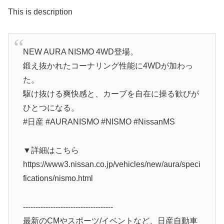
This is description
NEW AURA NISMO 4WD登場。
鍛え抜かれたコーナリング性能に4WDが加わっ
た。
駆け抜ける爽快感と、カーブを自在に操る歓びが
ひとつになる。
#日産 #AURANISMO #NISMO #NissanMS
▼詳細はこちら
https://www3.nissan.co.jp/vehicles/new/aura/speci
fications/nismo.html
‐‐‐‐‐‐‐‐‐‐‐‐‐‐‐‐‐‐‐‐‐‐‐‐‐‐‐‐‐‐‐‐‐‐‐‐
最新のCMやスポーツ/イベントなど、日産自動車