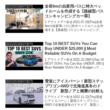
全長9mの自家用バスに特大ベッ
キャンピングカー・SUV人気車種
ドルームを作成する【路線型バス
コンキャンピングカー㊱】
1:アウトドアー好き2021.07.29(Thu)全長
9mの自家用バスに特大ベッドルームを作
成する【路線型バスコンキャンピングカ
ー㊱】って人気で話題らしいぞ、見逃さ
ないで！！2:アウトドアー好き
2021.07.29(Thu)この動画は注目で...
Top 10 BEST SUVs You Can
キャンピングカー・SUV人気車種
Buy UNDER $25,000 || Most
Reliable SUVs On A Budget
1:アウトドアー好き2022.10.28(Fri)Top 10
BEST SUVs You Can Buy UNDER ,000 ||
Most Reliable SUVs On A Budgetって人
気で話題らしいぞ、見逃さないで！！
2:...
雪道にアイスバーン！新型ステッ
キャンピングカー・SUV人気車種
プワゴン4WDで北海道真冬のド
ライブ 新型ノアと燃費の比較も
1:アウトドアー好き2022.12.22(Thu)雪道
にアイスバーン！新型ステップワゴン
4WDで北海道真冬のドライブ 新型ノア
と燃費の比較もって人気で話題らしい